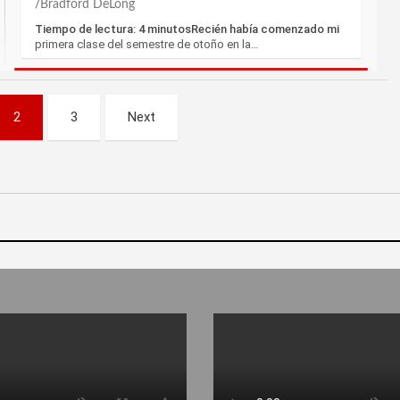
Bradford DeLong
Tiempo de lectura: 4 minutosRecién había comenzado mi
primera clase del semestre de otoño en la…
2
3
Next