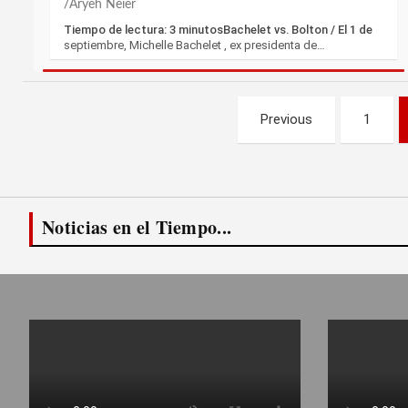
Aryeh Neier
Tiempo de lectura: 3 minutosBachelet vs. Bolton / El 1 de
septiembre, Michelle Bachelet , ex presidenta de…
Paginación
Previous
1
de
entradas
Noticias en el Tiempo...