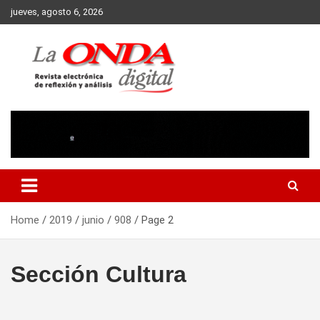
Skip
jueves, agosto 6, 2026
to
content
Revista electronica de reflexion y analisis
Home
2019
junio
908
Page 2