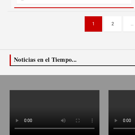
Paginación
1
2
…
de
entradas
Noticias en el Tiempo...