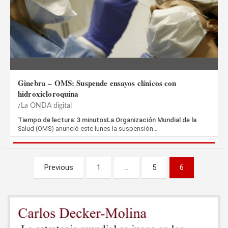
Ginebra – OMS: Suspende ensayos clínicos con
hidroxicloroquina
La ONDA digital
Tiempo de lectura: 3 minutosLa Organización Mundial de la
Salud (OMS) anunció este lunes la suspensión…
Paginación
Previous
1
…
5
6
de
entradas