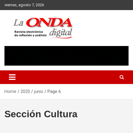
Skip
viernes, agosto 7, 2026
to
content
Revista electronica de reflexion y analisis
Home
2020
junio
Page 6