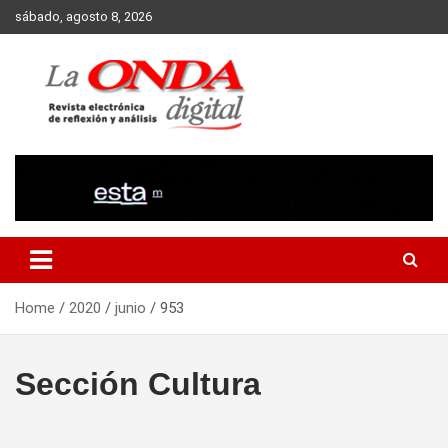
Skip
sábado, agosto 8, 2026
to
content
Revista electronica de reflexion y analisis
Home
2020
junio
953