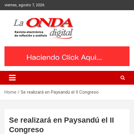
Skip
viernes, agosto 7, 2026
to
content
Revista electronica de reflexion y analisis
Home
Se realizará en Paysandú el II Congreso
Se realizará en Paysandú el II
Congreso