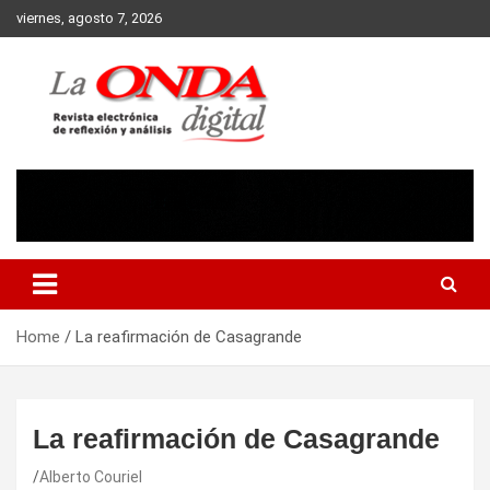
Skip
viernes, agosto 7, 2026
to
content
Revista electronica de reflexion y analisis
Home
La reafirmación de Casagrande
La reafirmación de Casagrande
Alberto Couriel