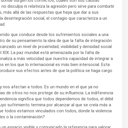
e dónde surgen los conflictos, cuáles son sus causas
no disculpa ni relativiza la agresión pero sirve para combatir
, más allá de las respuestas que haya que dar a sus
a desintegración social, el contagio que caracteriza a un
ad.
corrido que conduce desde los sufrimientos sociales a una
tro de su pensamiento la idea de que la falta de integración
anzado un nivel de proximidad, visibilidad y densidad social
el XIX. La paz mundial está amenazada por la falta de
cionaliza a más velocidad que nuestra capacidad de integrar a
n los que lo internacional es más bien intersocial. Esta
y produce sus efectos antes de que la política se haga cargo
y nos afectan a todos. Es un mundo en el que ya no
s de otros no nos protege de su influencia. La indiferencia
ependencia significa que todos dependemos de todos, el débil
cuyo sufrimiento termina por alcanzar al que se creía más a
e todos estamos vinculados con todos, donde la violencia
des o la contaminación?
 un espacio visible y comunicado la referencia para valorar