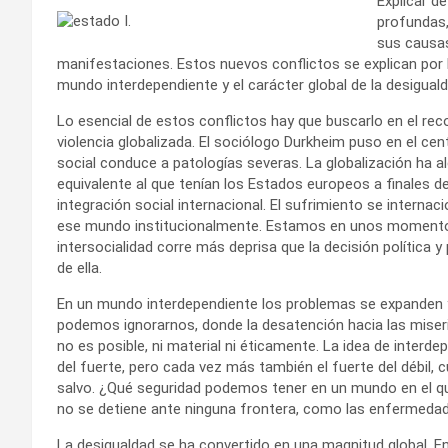
Explicar d
profundas, 
sus causas
manifestaciones. Estos nuevos conflictos se explican por l
mundo interdependiente y el carácter global de la desiguald
Lo esencial de estos conflictos hay que buscarlo en el re
violencia globalizada. El sociólogo Durkheim puso en el cen
social conduce a patologías severas. La globalización ha alc
equivalente al que tenían los Estados europeos a finales d
integración social internacional. El sufrimiento se interna
ese mundo institucionalmente. Estamos en unos momentos e
intersocialidad corre más deprisa que la decisión política 
de ella.
En un mundo interdependiente los problemas se expanden 
podemos ignorarnos, donde la desatención hacia las miseria
no es posible, ni material ni éticamente. La idea de interd
del fuerte, pero cada vez más también el fuerte del débil, 
salvo. ¿Qué seguridad podemos tener en un mundo en el qu
no se detiene ante ninguna frontera, como las enfermeda
La desigualdad se ha convertido en una magnitud global. En