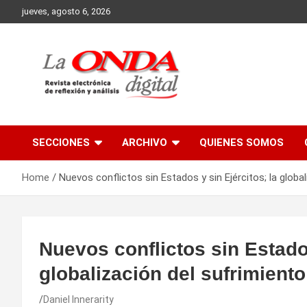
Skip
jueves, agosto 6, 2026
to
content
Revista electronica de reflexion y analisis
SECCIONES
ARCHIVO
QUIENES SOMOS
Home
Nuevos conflictos sin Estados y sin Ejércitos; la globa
Nuevos conflictos sin Estados
globalización del sufrimiento
Daniel Innerarity