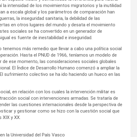
 la intensidad de los movimientos migratorios y la inutilidad
ulan a escala global y los parámetros de comparación han
erras, la inseguridad sanitaria, la debilidad de las
iertas en otros lugares del mundo y desata el movimiento
astes sociales se ha convertido en un generador de
al es fuente de inestabilidad e inseguridad.
o tenemos más remedio que llevar a cabo una política social
 cooperación. Hasta el PNUD de 1966, teníamos un modelo de
tir de ese momento, las consideraciones sociales globales
acional. El Índice de Desarrollo Humano comenzó a ampliar la
 El sufrimiento colectivo se ha ido haciendo un hueco en las
cial, en relación con los cuales la intervención militar es
xtracción social con intervenciones armadas. Se trataría de
tender las cuestiones internacionales desde la perspectiva de
osticar y gestionar como se hizo con la cuestión social que
s XIX y XX.
 en la Universidad del País Vasco