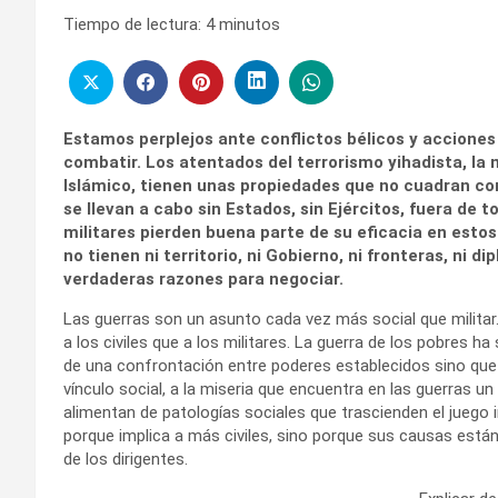
Tiempo de lectura:
4
minutos
Estamos perplejos ante conflictos bélicos y accione
combatir. Los atentados del terrorismo yihadista, l
Islámico, tienen unas propiedades que no cuadran con
se llevan a cabo sin Estados, sin Ejércitos, fuera de t
militares pierden buena parte de su eficacia en esto
no tienen ni territorio, ni Gobierno, ni fronteras, ni d
verdaderas razones para negociar.
Las guerras son un asunto cada vez más social que militar.
a los civiles que a los militares. La guerra de los pobres h
de una confrontación entre poderes establecidos sino que e
vínculo social, a la miseria que encuentra en las guerras u
alimentan de patologías sociales que trascienden el juego i
porque implica a más civiles, sino porque sus causas están
de los dirigentes.