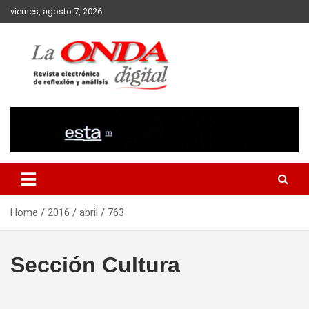
Skip
viernes, agosto 7, 2026
to
content
Revista electronica de reflexion y analisis
Home
2016
abril
763