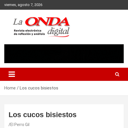
Skip
viernes, agosto 7, 2026
to
content
Revista electronica de reflexion y analisis
Home
Los cucos bisiestos
Los cucos bisiestos
El Perro Gil