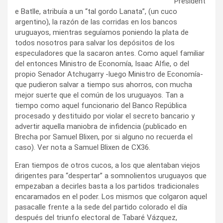
President
e Batlle, atribuía a un “tal gordo Lanata”, (un cuco
argentino), la razón de las corridas en los bancos
uruguayos, mientras seguíamos poniendo la plata de
todos nosotros para salvar los depósitos de los
especuladores que la sacaron antes. Como aquel familiar
del entonces Ministro de Economía, Isaac Alfie, o del
propio Senador Atchugarry -luego Ministro de Economía-
que pudieron salvar a tiempo sus ahorros, con mucha
mejor suerte que el común de los uruguayos. Tan a
tiempo como aquel funcionario del Banco República
procesado y destituido por violar el secreto bancario y
advertir aquella maniobra de infidencia (publicado en
Brecha por Samuel Blixen, por si alguno no recuerda el
caso). Ver nota a Samuel Blixen de CX36.
Eran tiempos de otros cucos, a los que alentaban viejos
dirigentes para “despertar” a somnolientos uruguayos que
empezaban a decirles basta a los partidos tradicionales
encaramados en el poder. Los mismos que colgaron aquel
pasacalle frente a la sede del partido colorado el día
después del triunfo electoral de Tabaré Vázquez,