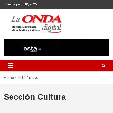
Skip
lunes, agosto 10, 2026
to
content
Revista electronica de reflexion y analisis
Home
2014
mayo