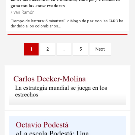
ganaron los conservadores
Ivan Ramón
Tiempo de lectura: 5 minutosEl diálogo de paz con las FARC ha
dividido a los colombianos…
Paginación
1
2
…
5
Next
de
entradas