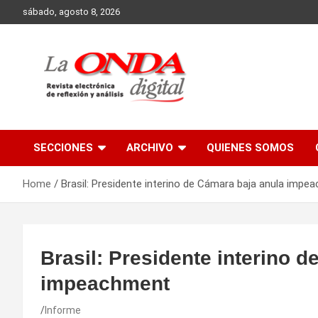
Skip
sábado, agosto 8, 2026
to
content
Revista electronica de reflexion y analisis
SECCIONES
ARCHIVO
QUIENES SOMOS
Home
Brasil: Presidente interino de Cámara baja anula impe
Brasil: Presidente interino 
impeachment
Informe