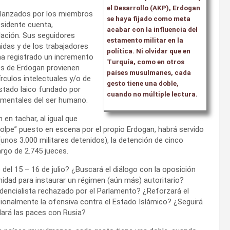
el Desarrollo (AKP), Erdogan
 lanzados por los miembros
se haya fijado como meta
esidente cuenta,
acabar con la influencia del
lación. Sus seguidores
estamento militar en la
idas y de los trabajadores
política. Ni olvidar que en
 ha registrado un incremento
Turquía, como en otros
res de Erdogan provienen
países musulmanes, cada
írculos intelectuales y/o de
gesto tiene una doble,
stado laico fundado por
cuando no múltiple lectura.
amentales del ser humano.
 en tachar, al igual que
lpe” puesto en escena por el propio Erdogan, habrá servido
unos 3.000 militares detenidos), la detención de cinco
rgo de 2.745 jueces.
el 15 – 16 de julio? ¿Buscará el diálogo con la oposición
idad para instaurar un régimen (aún más) autoritario?
idencialista rechazado por el Parlamento? ¿Reforzará el
ionalmente la ofensiva contra el Estado Islámico? ¿Seguirá
Hará las paces con Rusia?