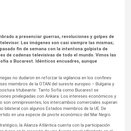
rado a presenciar guerras, revoluciones y golpes de
 televisor. Las imágenes son casi siempre las mismas;
 pasado fin de semana con la intentona golpista de
s de cadenas televisivas de todo el mundo. Vimos las
Sofía o Bucarest. Idénticos encuadres, aunque
iegas no dudaron en reforzar la vigilancia en los confines
íses miembros de la OTAN del sureste europeo – Bulgaria y
postura titubeante. Tanto Sofía como Bucarest se
ciones privilegiadas con Ankara. Los intereses económicos y
no son omnipresentes; los intercambios comerciales superan
cio bilateral con algunos Estados miembros de la UE. De
ertido en una especie de pivote económico del Mar Negro.
ratégico, la Alianza Atlántica cuenta con la participación