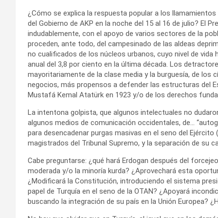
¿Cómo se explica la respuesta popular a los llamamientos
del Gobierno de AKP en la noche del 15 al 16 de julio? El Pr
indudablemente, con el apoyo de varios sectores de la pob
proceden, ante todo, del campesinado de las aldeas deprim
no cualificados de los núcleos urbanos, cuyo nivel de vida
anual del 3,8 por ciento en la última década. Los detracto
mayoritariamente de la clase media y la burguesía, de los c
negocios, más propensos a defender las estructuras del E
Mustafá Kemal Atatürk en 1923 y/o de los derechos fund
La intentona golpista, que algunos intelectuales no dudaron
algunos medios de comunicación occidentales, de… “autogo
para desencadenar purgas masivas en el seno del Ejército (
magistrados del Tribunal Supremo, y la separación de su ca
Cabe preguntarse: ¿qué hará Erdogan después del forcejeo d
moderada y/o la minoría kurda? ¿Aprovechará esta oportun
¿Modificará la Constitución, introduciendo el sistema pres
papel de Turquía en el seno de la OTAN? ¿Apoyará incondic
buscando la integración de su país en la Unión Europea? ¿