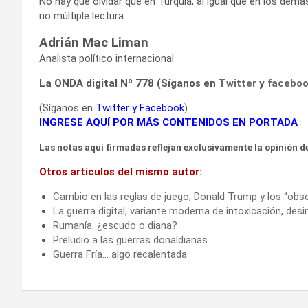
No hay que olvidar que en Turquía, al igual que en los de
no múltiple lectura.
Adrián Mac Liman
Analista político internacional
La ONDA digital Nº 778 (Síganos en
Twitter
y
facebo
(Síganos en
Twitter
y
Facebook
)
INGRESE AQUÍ POR MÁS CONTENIDOS EN PORTADA
Las notas aquí firmadas reflejan exclusivamente la opinión de
Otros artículos del mismo autor:
Cambio en las reglas de juego; Donald Trump y los “obs
La guerra digital, variante moderna de intoxicación, de
Rumanía: ¿escudo o diana?
Preludio a las guerras donaldianas
Guerra Fría… algo recalentada