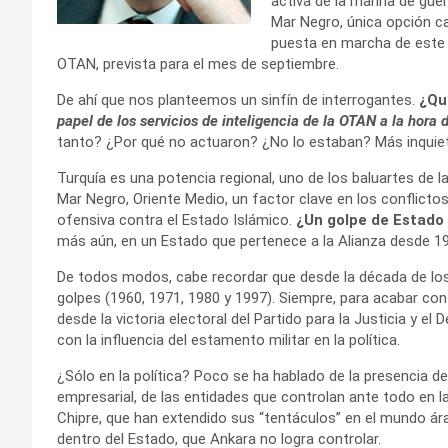
activa de la marina de guer
Mar Negro, única opción ca
puesta en marcha de este p
OTAN, prevista para el mes de septiembre.
De ahí que nos planteemos un sinfín de interrogantes.
¿Qué
papel de los servicios de inteligencia de la OTAN a la hora d
tanto? ¿Por qué no actuaron? ¿No lo estaban? Más inquiet
Turquía es una potencia regional, uno de los baluartes de la
Mar Negro, Oriente Medio, un factor clave en los conflictos 
ofensiva contra el Estado Islámico.
¿Un golpe de Estado
más aún, en un Estado que pertenece a la Alianza desde 1
De todos modos, cabe recordar que desde la década de los 
golpes (1960, 1971, 1980 y 1997). Siempre, para acabar con l
desde la victoria electoral del Partido para la Justicia y 
con la influencia del estamento militar en la política.
¿Sólo en la política? Poco se ha hablado de la presencia de
empresarial, de las entidades que controlan ante todo en l
Chipre, que han extendido sus “tentáculos” en el mundo á
dentro del Estado, que Ankara no logra controlar.