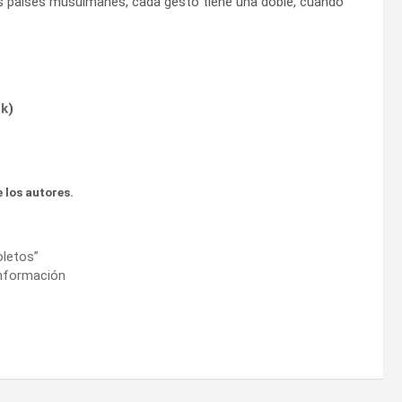
más países musulmanes, cada gesto tiene una doble, cuando
ok
)
 los autores.
oletos”
sinformación