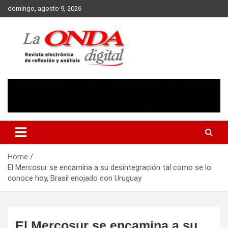
Skip
domingo, agosto 9, 2026
to
content
Revista electronica de reflexion y analisis
Home
El Mercosur se encamina a su desintegración tal como se lo
conoce hoy, Brasil enojado con Uruguay
El Mercosur se encamina a su