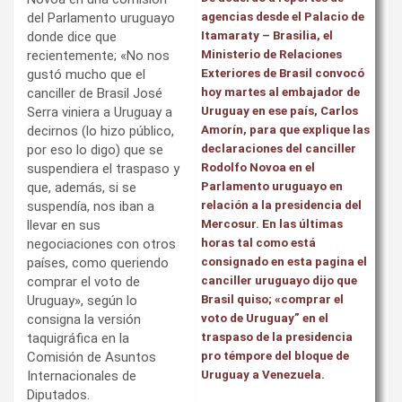
del Parlamento uruguayo
agencias desde el Palacio de
donde dice que
Itamaraty – Brasilia, el
recientemente; «No nos
Ministerio de Relaciones
gustó mucho que el
Exteriores de Brasil convocó
canciller de Brasil José
hoy martes al embajador de
Serra viniera a Uruguay a
Uruguay en ese país, Carlos
decirnos (lo hizo público,
Amorín, para que explique las
por eso lo digo) que se
declaraciones del canciller
suspendiera el traspaso y
Rodolfo Novoa en el
que, además, si se
Parlamento uruguayo en
suspendía, nos iban a
relación a la presidencia del
llevar en sus
Mercosur. En las últimas
negociaciones con otros
horas tal como está
países, como queriendo
consignado en esta pagina el
comprar el voto de
canciller uruguayo dijo que
Uruguay», según lo
Brasil quiso; «comprar el
consigna la versión
voto de Uruguay” en el
taquigráfica en la
traspaso de la presidencia
Comisión de Asuntos
pro témpore del bloque de
Internacionales de
Uruguay a Venezuela.
Diputados.