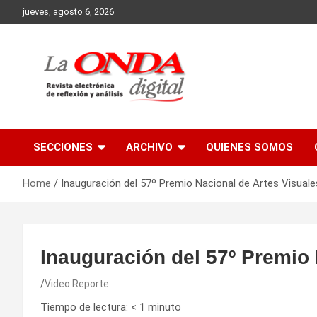
Skip
jueves, agosto 6, 2026
to
content
Revista electronica de reflexion y analisis
SECCIONES
ARCHIVO
QUIENES SOMOS
Home
Inauguración del 57º Premio Nacional de Artes Visuale
Inauguración del 57º Premio 
Video Reporte
Tiempo de lectura:
< 1
minuto