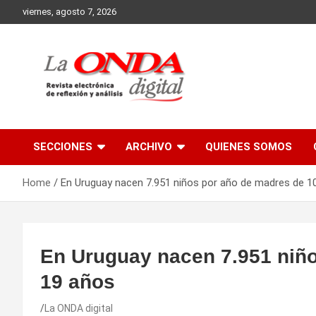
Skip
viernes, agosto 7, 2026
to
content
Revista electronica de reflexion y analisis
SECCIONES
ARCHIVO
QUIENES SOMOS
Home
En Uruguay nacen 7.951 niños por año de madres de 1
En Uruguay nacen 7.951 niño
19 años
La ONDA digital