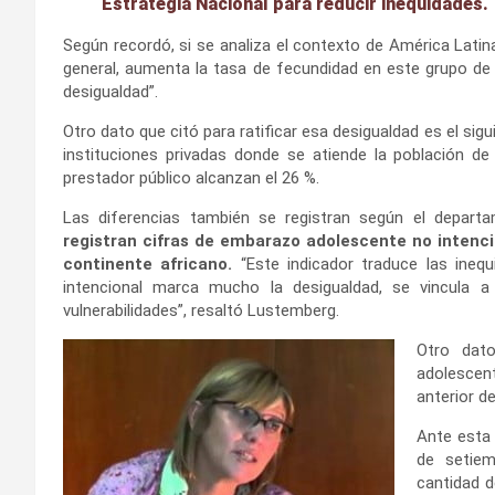
Estrategia Nacional para reducir inequidades.
Según recordó, si se analiza el contexto de América Latina
general, aumenta la tasa de fecundidad en este grupo de
desigualdad”.
Otro dato que citó para ratificar esa desigualdad es el si
instituciones privadas donde se atiende la población d
prestador público alcanzan el 26 %.
Las diferencias también se registran según el depart
registran cifras de embarazo adolescente no intenci
continente africano.
“Este indicador traduce las ineq
intencional marca mucho la desigualdad, se vincula
vulnerabilidades”, resaltó Lustemberg.
Otro dat
adolescen
anterior d
Ante esta 
de setiem
cantidad d