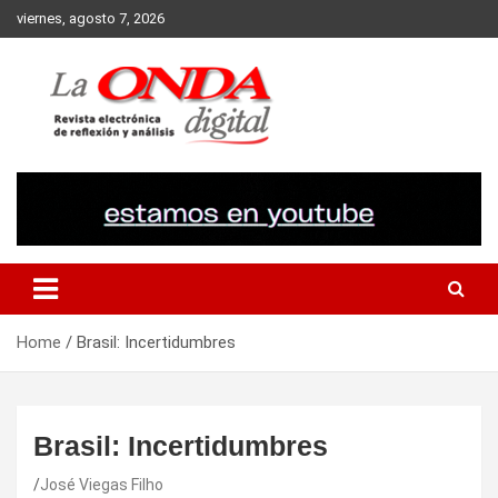
Skip
viernes, agosto 7, 2026
to
content
Revista electronica de reflexion y analisis
Home
Brasil: Incertidumbres
Brasil: Incertidumbres
José Viegas Filho