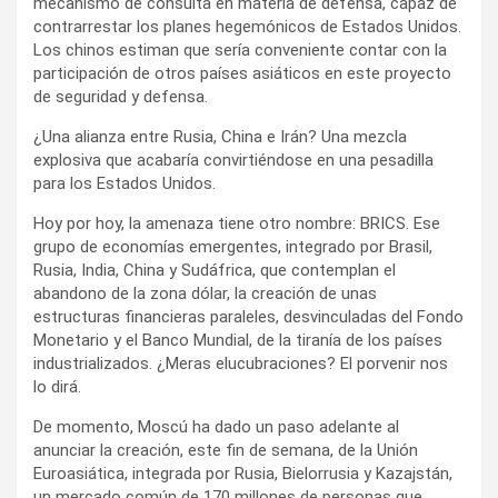
mecanismo de consulta en materia de defensa, capaz de
contrarrestar los planes hegemónicos de Estados Unidos.
Los chinos estiman que sería conveniente contar con la
participación de otros países asiáticos en este proyecto
de seguridad y defensa.
¿Una alianza entre Rusia, China e Irán? Una mezcla
explosiva que acabaría convirtiéndose en una pesadilla
para los Estados Unidos.
Hoy por hoy, la amenaza tiene otro nombre: BRICS. Ese
grupo de economías emergentes, integrado por Brasil,
Rusia, India, China y Sudáfrica, que contemplan el
abandono de la zona dólar, la creación de unas
estructuras financieras paraleles, desvinculadas del Fondo
Monetario y el Banco Mundial, de la tiranía de los países
industrializados. ¿Meras elucubraciones? El porvenir nos
lo dirá.
De momento, Moscú ha dado un paso adelante al
anunciar la creación, este fin de semana, de la Unión
Euroasiática, integrada por Rusia, Bielorrusia y Kazajstán,
un mercado común de 170 millones de personas que