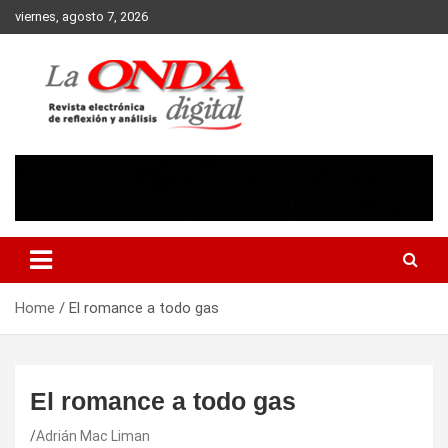
Skip
viernes, agosto 7, 2026
to
content
Revista electronica de reflexion y analisis
Home
El romance a todo gas
El romance a todo gas
Adrián Mac Liman