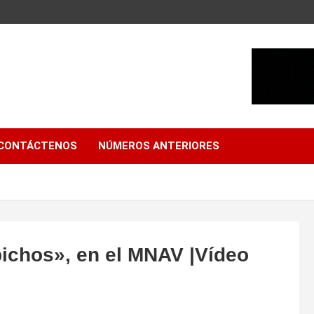
CONTÁCTENOS
NÚMEROS ANTERIORES
o
bichos», en el MNAV |Vídeo