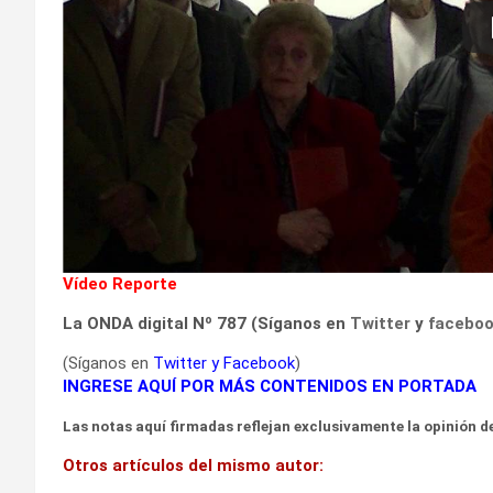
Vídeo Reporte
La ONDA digital Nº 787 (Síganos en
Twitter
y
facebo
(Síganos en
Twitter
y
Facebook
)
INGRESE AQUÍ POR MÁS CONTENIDOS EN PORTADA
Las notas aquí firmadas reflejan exclusivamente la opinión de
Otros artículos del mismo autor: