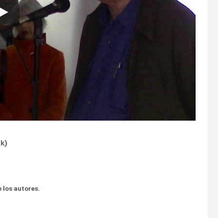
ok
)
 los autores.