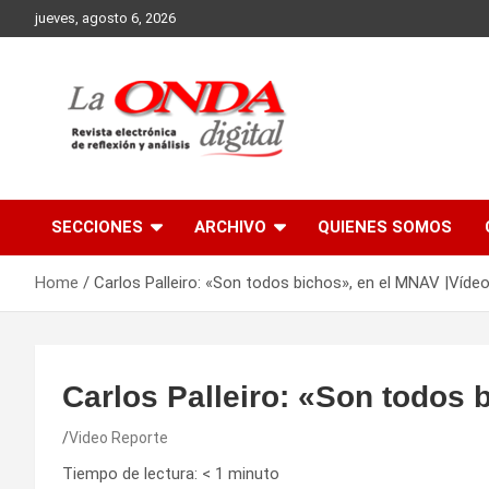
Skip
jueves, agosto 6, 2026
to
content
Revista electronica de reflexion y analisis
SECCIONES
ARCHIVO
QUIENES SOMOS
Home
Carlos Palleiro: «Son todos bichos», en el MNAV |Víde
Carlos Palleiro: «Son todos 
Video Reporte
Tiempo de lectura:
< 1
minuto