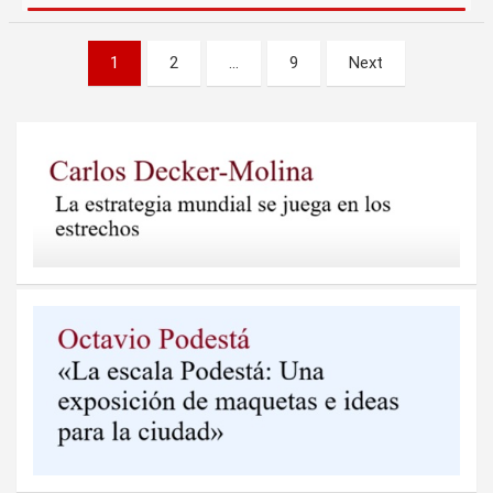
Paginación
1
2
…
9
Next
de
entradas