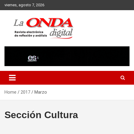
Skip
viernes, agosto 7, 2026
to
content
Revista electronica de reflexion y analisis
Home
2017
Marzo