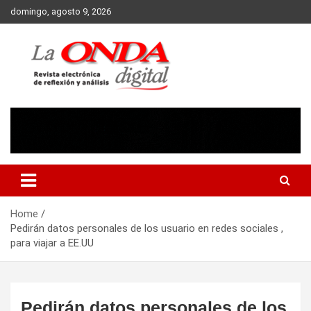
Skip
domingo, agosto 9, 2026
to
content
Revista electronica de reflexion y analisis
Home
Pedirán datos personales de los usuario en redes sociales ,
para viajar a EE.UU
Pedirán datos personales de los