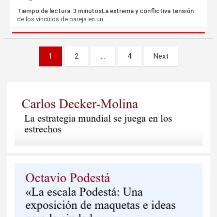
Tiempo de lectura: 3 minutosLa extrema y conflictiva tensión
de los vínculos de pareja en un…
Paginación
1
2
…
4
Next
de
entradas