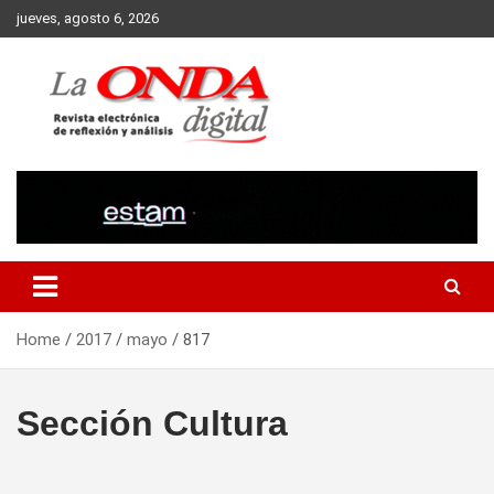
Skip
jueves, agosto 6, 2026
to
content
Revista electronica de reflexion y analisis
Home
2017
mayo
817