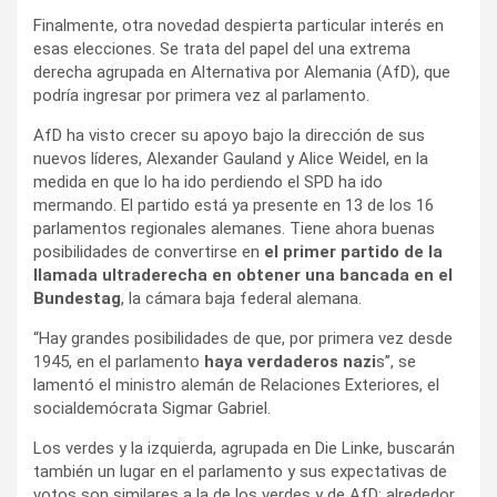
Finalmente, otra novedad despierta particular interés en
esas elecciones. Se trata del papel del una extrema
derecha agrupada en Alternativa por Alemania (AfD), que
podría ingresar por primera vez al parlamento.
AfD ha visto crecer su apoyo bajo la dirección de sus
nuevos líderes, Alexander Gauland y Alice Weidel, en la
medida en que lo ha ido perdiendo el SPD ha ido
mermando. El partido está ya presente en 13 de los 16
parlamentos regionales alemanes. Tiene ahora buenas
posibilidades de convertirse en
el primer partido de la
llamada ultraderecha en obtener una bancada en el
Bundestag
, la cámara baja federal alemana.
“Hay grandes posibilidades de que, por primera vez desde
1945, en el parlamento
haya verdaderos nazi
s”, se
lamentó el ministro alemán de Relaciones Exteriores, el
socialdemócrata Sigmar Gabriel.
Los verdes y la izquierda, agrupada en Die Linke, buscarán
también un lugar en el parlamento y sus expectativas de
votos son similares a la de los verdes y de AfD: alrededor