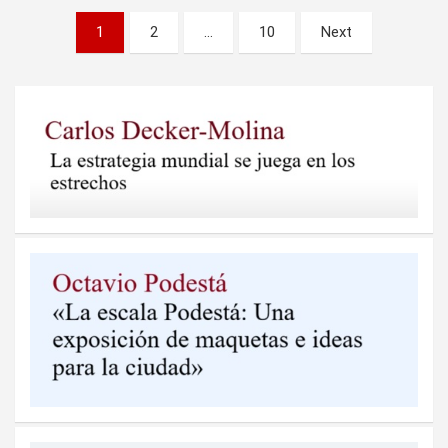
Paginación
1
2
…
10
Next
de
entradas