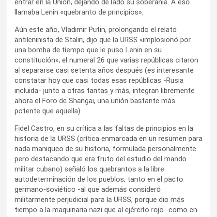
entrar en la Unión, dejando de lado su soberanía. A eso
llamaba Lenin «quebranto de principios».
Aún este año, Vladimir Putin, prolongando el relato
antileninista de Stalin, dijo que la URSS «implosionó por
una bomba de tiempo que le puso Lenin en su
constitución», el numeral 26 que varias repúblicas citaron
al separarse casi setenta años después (es interesante
constatar hoy que casi todas esas repúblicas -Rusia
incluida- junto a otras tantas y más, integran libremente
ahora el Foro de Shangai, una unión bastante más
potente que aquella).
Fidel Castro, en su crítica a las faltas de principios en la
historia de la URSS (crítica enmarcada en un resumen para
nada maniqueo de su historia, formulada personalmente
pero destacando que era fruto del estudio del mando
militar cubano) señaló los quebrantos a la libre
autodeterminación de los pueblos, tanto en el pacto
germano-soviético -al que además consideró
militarmente perjudicial para la URSS, porque dio más
tiempo a la maquinaria nazi que al ejército rojo- como en