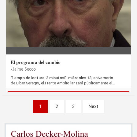
El programa del cambio
Jaime Secco
Tiempo de lectura: 3 minutosEl miércoles 13, aniversario
de Líber Seregni, el Frente Amplio lanzará públicamente el…
Paginación
1
2
3
Next
de
entradas