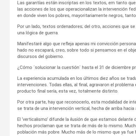
Las garantías están inscriptas en los textos, em tanto q
las acciones de los que operacionalizan la intervención fede
en donde viven los pobres, mayoritariamente negros, tanto
Por un lado, textos ordenadores; del otro, acciones que se d
una lógica de guerra.
Manifestaré algo que refleja apenas mi convicción personal:
hado no escapará, creo, sobre todo si pensamos en el ob
discursos del gobierno.
¿Cómo ´solucionar la cuestión´ hasta el 31 de diciembre 
La experiencia acumulada en los últimos diez años se tradu
intervenciones. Todas ellas, al final, agravaron el problema
producto final sería, esta vez, totalmente distinto.
Por otra parte, hay que reconocerlo, esta modalidad de in
se trata de una intervención vertical, hecha de arriba hacia 
El ‘verticalismo’ difunde la ilusión de que estamos delante 
hechos proclaman que se trata de más de lo mismo. Mucho
población más pobre. Mucho más de lo mismo que ya fue h