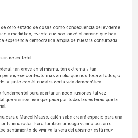
n de otro estado de cosas como consecuencia del evidente
ico y mediático, evento que nos lanzó al camino que hoy
a experiencia democrática amplia de nuestra conturbada
 aun no es total.
 federal, tan grave en sí misma, tan extrema y tan
a per se, ese contexto más amplio que nos toca a todos, o
; y, junto con él, nuestra corta vida democrática.
es fundamental para apartar un poco ilusiones tal vez
tal que vivimos, esa que pasa por todas las esferas que la
ial.
oría cara a Marcel Mauss, quién sabe creará espacio para una
mente innovador. Pero también arriesga venir a ser, en el
se sentimiento de vivir «a la vera del abismo» está muy