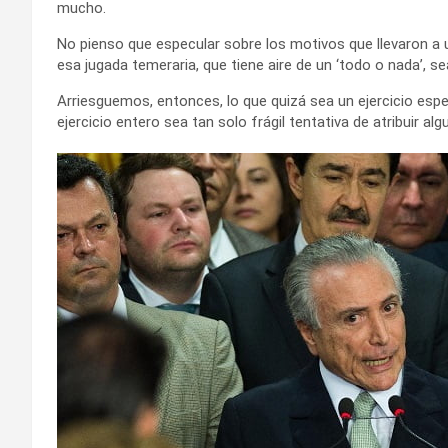
mucho.
No pienso que especular sobre los motivos que llevaron a u
esa jugada temeraria, que tiene aire de un ‘todo o nada’, 
Arriesguemos, entonces, lo que quizá sea un ejercicio esp
ejercicio entero sea tan solo frágil tentativa de atribuir alg