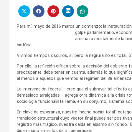
Para mí, mayo de 2016 marca un comienzo: la instauració
golpe parlamentario, económ
amenaza mortalmente la únic
história.
Vivimos tiempos oscuros, sí, pero la negrura no es total, o
Por ello, la reflexión crítica sobre la decisión del gobierno
preocupante, debe tener en cuenta, además lo que signific
al menos a aquellos que vemos al régimen del 88 amenazado
La intervención federal – creo que el subrayar tal efecto 
demasiado arraigadas – agrega otra dinámica a la crisis to
sociología funcionalista llama, en su conjunto, sistema soc
En clave de esperanza, nuestro ‘hecho social total’, categ
transición estructural cuyo vector final puede ser positiva
registro más trágico, nuestra caída en abismo sin fondo. E
diseminado entre los de mi generación.