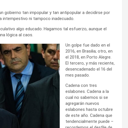
n gobierno tan impopular y tan antipopular a decidirse por
sea intempestivo ni tampoco inadecuado.
eculativo algo educado. Hagamos tal esfuerzo, aunque el
una lógica al caos.
Un golpe fue dado en el
2016, en Brasilia; otro, en
el 2018, en Porto Alegre.
El tercero, y más reciente,
desencadenado el 16 del
mes pasado.
Cadena con tres
eslabones. Cadena a la
cual no sabemos si se
agregarán nuevos
eslabones hasta octubre
de este año. Cadena que
tendencialmente puede –
recordemos el desfile de