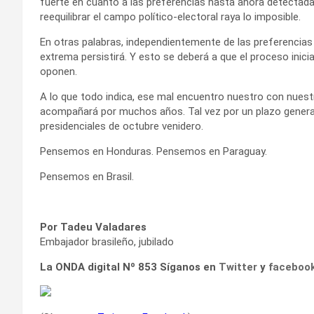
fuerte en cuanto a las preferencias hasta ahora detectada
reequilibrar el campo político-electoral raya lo imposible.
En otras palabras, independientemente de las preferencias 
extrema persistirá. Y esto se deberá a que el proceso inici
oponen.
A lo que todo indica, ese mal encuentro nuestro con nuestra
acompañará por muchos años. Tal vez por un plazo generac
presidenciales de octubre venidero.
Pensemos en Honduras. Pensemos en Paraguay.
Pensemos en Brasil.
Por Tadeu Valadares
Embajador brasileño, jubilado
La ONDA digital Nº 853 Síganos en
Twitter
y
faceboo