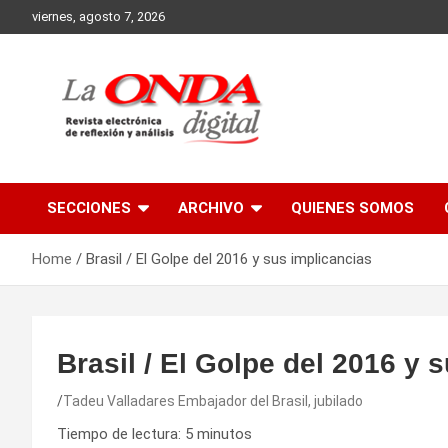
Skip
viernes, agosto 7, 2026
to
content
Revista electronica de reflexion y analisis
SECCIONES
ARCHIVO
QUIENES SOMOS
Home
Brasil / El Golpe del 2016 y sus implicancias
Brasil / El Golpe del 2016 y 
Tadeu Valladares Embajador del Brasil, jubilado
Tiempo de lectura:
5
minutos