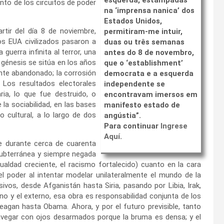
to de los circuitos de poder
na ‘imprensa nanica’ dos
Estados Unidos,
artir del día 8 de noviembre,
permitiram-me intuir,
os EUA civilizados pasaron a
duas ou três semanas
guerra infinita al terror, una
antes do 8 de novembro,
 génesis se sitúa en los años
que o ‘establishment’
ente abandonado; la corrosión
democrata e a esquerda
. Los resultados electorales
independente se
aria, lo que fue destruido, o
encontravam imersos em
 la sociabilidad, en las bases
manifesto estado de
o cultural, a lo largo de dos
angústia”.
Para continuar
Ingrese
Aquí
.
e durante cerca de cuarenta
subterránea y siempre negada
gualdad creciente, el racismo fortalecido) cuanto en la cara
del poder al intentar modelar unilateralmente el mundo de la
ivos, desde Afganistán hasta Siria, pasando por Libia, Irak,
no y el externo, esa obra es responsabilidad conjunta de los
agan hasta Obama. Ahora, y por el futuro previsible, tanto
avegar con ojos desarmados porque la bruma es densa; y el