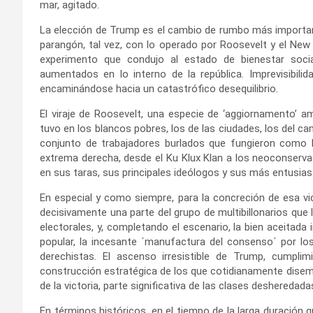
mar, agitado.
La elección de Trump es el cambio de rumbo más importan
parangón, tal vez, con lo operado por Roosevelt y el New
experimento que condujo al estado de bienestar soci
aumentados en lo interno de la república. Imprevisibili
encaminándose hacia un catastrófico desequilibrio.
El viraje de Roosevelt, una especie de ‘aggiornamento’ a
tuvo en los blancos pobres, los de las ciudades, los del camp
conjunto de trabajadores burlados que fungieron como b
extrema derecha, desde el Ku Klux Klan a los neoconserva
en sus taras, sus principales ideólogos y sus más entusias
En especial y como siempre, para la concreción de esa vic
decisivamente una parte del grupo de multibillonarios qu
electorales, y, completando el escenario, la bien aceitada 
popular, la incesante ´manufactura del consenso´ por l
derechistas. El ascenso irresistible de Trump, cumplim
construcción estratégica de los que cotidianamente disemi
de la victoria, parte significativa de las clases desheredada
En términos históricos, en el tiempo de la larga duración q