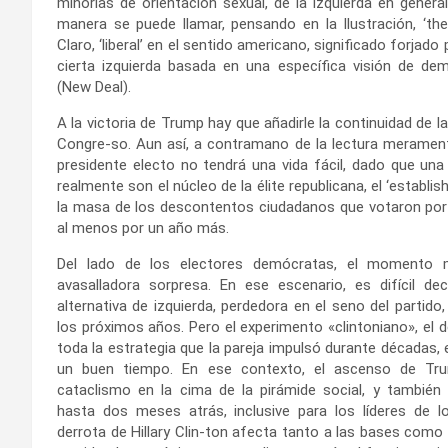
minorías de orientación sexual, de la izquierda en gener
manera se puede llamar, pensando en la Ilustración, ‘the l
Claro, ‘liberal’ en el sentido americano, significado forjado 
cierta izquierda basada en una específica visión de de
(New Deal).
A la victoria de Trump hay que añadirle la continuidad de 
Congre-so. Aun así, a contramano de la lectura meramente
presidente electo no tendrá una vida fácil, dado que una
realmente son el núcleo de la élite republicana, el ‘establi
la masa de los descontentos ciudadanos que votaron por él,
al menos por un año más.
Del lado de los electores demócratas, el momento m
avasalladora sorpresa. En ese escenario, es difícil dec
alternativa de izquierda, perdedora en el seno del partido
los próximos años. Pero el experimento «clintoniano», el d
toda la estrategia que la pareja impulsó durante décadas
un buen tiempo. En ese contexto, el ascenso de Tru
cataclismo en la cima de la pirámide social, y también
hasta dos meses atrás, inclusive para los líderes de lo
derrota de Hillary Clin-ton afecta tanto a las bases como 