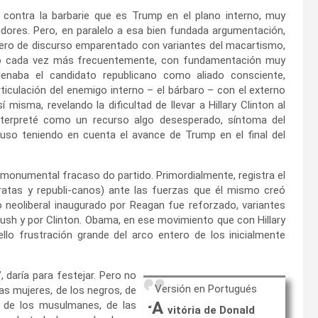
contra la barbarie que es Trump en el plano interno, muy
edores. Pero, en paralelo a esa bien fundada argumentación,
nero de discurso emparentado con variantes del macartismo,
ando cada vez más frecuentemente, con fundamentación muy
ondenaba el candidato republicano como aliado consciente,
ticulación del enemigo interno – el bárbaro – con el externo
 misma, revelando la dificultad de llevar a Hillary Clinton al
interpreté como un recurso algo desesperado, síntoma del
cluso teniendo en cuenta el avance de Trump en el final del
monumental fracaso do partido. Primordialmente, registra el
ratas y republi-canos) ante las fuerzas que él mismo creó
o neoliberal inaugurado por Reagan fue reforzado, variantes
sh y por Clinton. Obama, en ese movimiento que con Hillary
llo frustración grande del arco entero de los inicialmente
, daría para festejar. Pero no
Versión en Portugués
las mujeres, de los negros, de
A
, de los musulmanes, de las
“
vitória de Donald