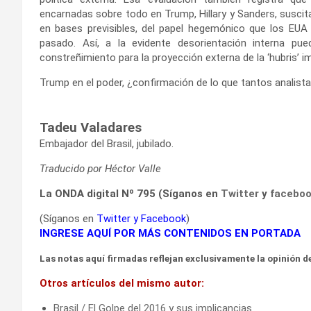
encarnadas sobre todo en Trump, Hillary y Sanders, suscita
en bases previsibles, del papel hegemónico que los EUA 
pasado. Así, a la evidente desorientación interna pu
constreñimiento para la proyección externa de la ‘hubris’ im
Trump en el poder, ¿confirmación de lo que tantos analista
Tadeu Valadares
Embajador del Brasil, jubilado.
Traducido por Héctor Valle
La ONDA digital Nº 795 (Síganos en
Twitter
y
facebo
(Síganos en
Twitter
y
Facebook
)
INGRESE AQUÍ POR MÁS CONTENIDOS EN PORTADA
Las notas aquí firmadas reflejan exclusivamente la opinión de
Otros artículos del mismo autor:
Brasil / El Golpe del 2016 y sus implicancias