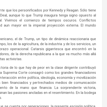
te que los personificados por Kennedy y Reagan. Sólo tiene
 Deal, aunque lo que Trump inaugura tenga signo opuesto al
al. Vivimos el comienzo de tiempos oscuros. Conflictos
dad aun mayor en la imperial proyección externa. El mundo
mericano; el de Trump, un tipo de dinámica reaccionaria que
o, los de la agricultura, de la industria y de los servicios, un
razo operacional. Catarsis gigantesca que encontró en la
dores, de la derecha republicana a la que va mucho más allá
tas activistas.
toria de lo que hay de peor en la clase dirigente contribuyó
e la Suprema Corte consagró como los grandes financiadores
interacción entre política, ideología, economía y movilización
os bien financiados y pertrechados medios de comunicación
iento de la mano que financia. La sorprendente victoria,
nan las pasiones ancladas en el resentimiento. En la bodega
s.
ue se cuenta por generaciones, la presente escisión política,