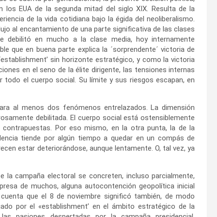
n los EUA de la segunda mitad del siglo XIX. Resulta de la
encia de la vida cotidiana bajo la égida del neoliberalismo.
jo al encantamiento de una parte significativa de las clases
e debilitó en mucho a la clase media, hoy internamente
ble que en buena parte explica la ´sorprendente´ victoria de
‘establishment’ sin horizonte estratégico, y como la victoria
nes en el seno de la élite dirigente, las tensiones internas
todo el cuerpo social. Su límite y sus riesgos escapan, en
 para al menos dos fenómenos entrelazados. La dimensión
grosamente debilitada. El cuerpo social está ostensiblemente
e contrapuestas. Por eso mismo, en la otra punta, la de la
iolencia tiende por algún tiempo a quedar en un compás de
ecen estar deteriorándose, aunque lentamente. O, tal vez, ya
 la campaña electoral se concreten, incluso parcialmente,
rpresa de muchos, alguna autocontención geopolítica inicial
n cuenta que el 8 de noviembre significó también, de modo
jado por el «establishment’ en el ámbito estratégico de la
e las pasiones despertadas por la campaña presidencial,