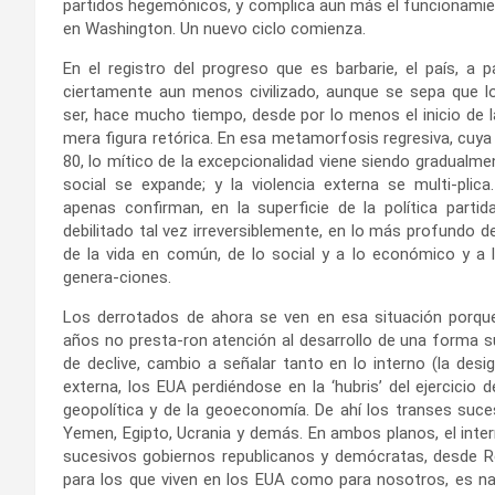
partidos hegemónicos, y complica aun más el funcionamien
en Washington. Un nuevo ciclo comienza.
En el registro del progreso que es barbarie, el país, a p
ciertamente aun menos civilizado, aunque se sepa que l
ser, hace mucho tiempo, desde por lo menos el inicio de la 
mera figura retórica. En esa metamorfosis regresiva, cuya
80, lo mítico de la excepcionalidad viene siendo gradualm
social se expande; y la violencia externa se multi-plica
apenas confirman, en la superficie de la política partid
debilitado tal vez irreversiblemente, en lo más profundo de
de la vida en común, de lo social y a lo económico y a l
genera-ciones.
Los derrotados de ahora se ven en esa situación porqu
años no presta-ron atención al desarrollo de una forma 
de declive, cambio a señalar tanto en lo interno (la desi
externa, los EUA perdiéndose en la ‘hubris’ del ejercicio 
geopolítica y de la geoeconomía. De ahí los transes suces
Yemen, Egipto, Ucrania y demás. En ambos planos, el inter
sucesivos gobiernos republicanos y demócratas, desde Re
para los que viven en los EUA como para nosotros, es n