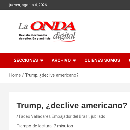
Skip
jueves, agosto 6, 2026
to
content
Revista electronica de reflexion y analisis
SECCIONES
ARCHIVO
QUIENES SOMOS
Home
Trump, ¿declive americano?
Trump, ¿declive americano?
Tadeu Valladares Embajador del Brasil, jubilado
Tiempo de lectura:
7
minutos