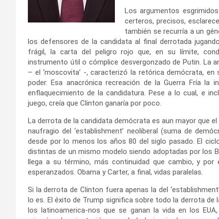
Los argumentos esgrimidos 
certeros, precisos, esclarec
también se recurría a un gé
los defensores de la candidata al final derrotada jug
frágil, la carta del peligro rojo que, en su límite, c
instrumento útil o cómplice desvergonzado de Putin. La ar
– el ‘moscovita’ -, caracterizó la retórica demócrata, en sí
poder. Esa anacrónica recreación de la Guerra Fría la 
enflaquecimiento de la candidatura. Pese a lo cual, e in
juego, creía que Clinton ganaría por poco.
La derrota de la candidata demócrata es aun mayor que el 
naufragio del ‘establishment’ neoliberal (suma de demóc
desde por lo menos los años 80 del siglo pasado. El cicl
distintas de un mismo modelo siendo adoptadas por los Bu
llega a su término, más continuidad que cambio, y por e
esperanzados. Obama y Carter, a final, vidas paralelas.
Si la derrota de Clinton fuera apenas la del ‘establishment’
lo es. El éxito de Trump significa sobre todo la derrota de 
los latinoamerica-nos que se ganan la vida en los EUA