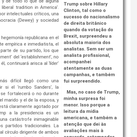
al y de todo lo que de alguna
Trump sobre Hillary
iberal tradition in America’.
Clinton, tal como o
por intelectuales críticos, una
sucesso do nacionalismo
mocracia (Dewey) y sociedad
de direita britânico
quando da votação do
Brexit, surpreendeu a
la hegemonía republicana en el
absoluta maioria dos
 empírica e inmediatista, el
analistas. Sem ser um
 parte de su partido, los que
analista profissional,
shment’ del ‘establishment’, no
acompanhei
 continuará arisca al ‘líder’
atentamente as duas
campanhas, e também
ás difícil llegó como una
fui surpreendido.
ir si el ‘rumbo Sanders’, la
Mas, no caso de Trump,
, se fortalecerá o no durante
minha surpresa foi
el marido y el de la esposa, y
menor. Isso porque a
, está claramente agotado por
leitura da mídia
mp a la presidencia es un
americana, e também a
 una catástrofe inimaginable
atenção que dei às
s partidos tradicionales. La
avaliações mais à
al círculo dirigente de ambos
esquerda, estampadas