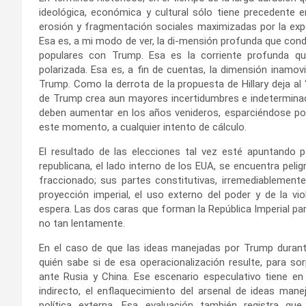
ideológica, económica y cultural sólo tiene precedente e
erosión y fragmentación sociales maximizadas por la experi
Esa es, a mi modo de ver, la di-mensión profunda que condu
populares con Trump. Esa es la corriente profunda qu
polarizada. Esa es, a fin de cuentas, la dimensión inamovi
Trump. Como la derrota de la propuesta de Hillary deja al 
de Trump crea aun mayores incertidumbres e indeterminacio
deben aumentar en los años venideros, esparciéndose por 
este momento, a cualquier intento de cálculo.
El resultado de las elecciones tal vez esté apuntando
republicana, el lado interno de los EUA, se encuentra peli
fraccionado; sus partes constitutivas, irremediablement
proyección imperial, el uso externo del poder y de la v
espera. Las dos caras que forman la República Imperial par
no tan lentamente.
En el caso de que las ideas manejadas por Trump durante
quién sabe si de esa operacionalización resulte, para so
ante Rusia y China. Ese escenario especulativo tiene e
indirecto, el enflaquecimiento del arsenal de ideas mane
política externa. Esa evaluación también registra qu