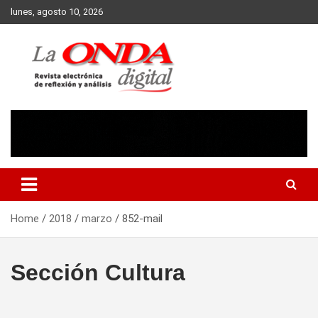
Skip
lunes, agosto 10, 2026
to
content
Revista electronica de reflexion y analisis
Home
2018
marzo
852-mail