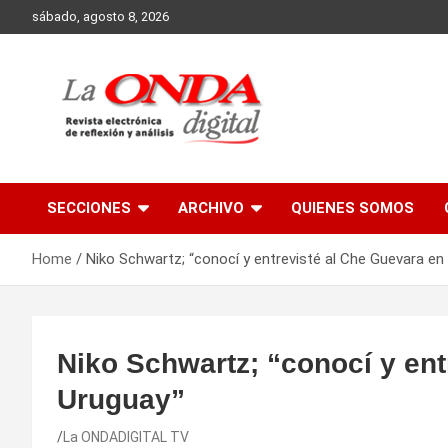
Skip
sábado, agosto 8, 2026
to
content
Revista electronica de reflexion y analisis
SECCIONES
ARCHIVO
QUIENES SOMOS
Home
Niko Schwartz; “conocí y entrevisté al Che Guevara en
Niko Schwartz; “conocí y ent
Uruguay”
La ONDADIGITAL TV