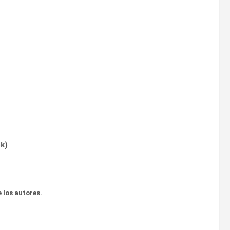
ok
)
 los autores.