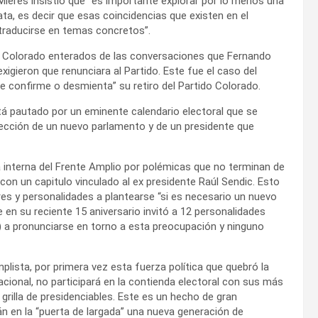
 Mieres insistió que “es importante explorar por lo menos una
a, es decir que esas coincidencias que existen en el
raducirse en temas concretos”.
do Colorado enterados de las conversaciones que Fernando
igieron que renunciara al Partido. Este fue el caso del
 confirme o desmienta” su retiro del Partido Colorado.
á pautado por un eminente calendario electoral que se
lección de un nuevo parlamento y de un presidente que
la interna del Frente Amplio por polémicas que no terminan de
con un capitulo vinculado al ex presidente Raúl Sendic. Esto
es y personalidades a plantearse “si es necesario un nuevo
e en su reciente 15 aniversario invitó a 12 personalidades
y) a pronunciarse en torno a esta preocupación y ninguno
lista, por primera vez esta fuerza política que quebró la
acional, no participará en la contienda electoral con sus más
 grilla de presidenciables. Este es un hecho de gran
tán en la “puerta de largada” una nueva generación de