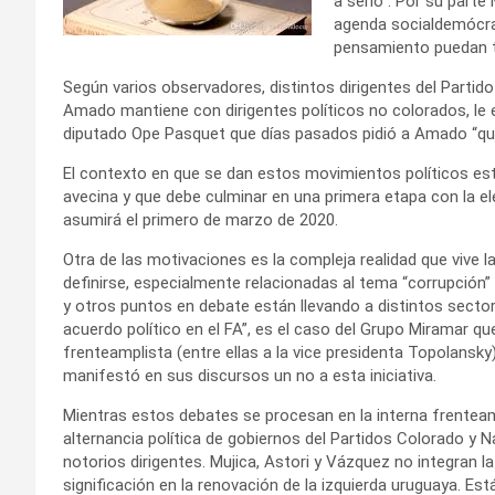
a serlo”. Por su parte
agenda socialdemócrat
pensamiento puedan t
Según varios observadores, distintos dirigentes del Parti
Amado mantiene con dirigentes políticos no colorados, le ex
diputado Ope Pasquet que días pasados pidió a Amado “que
El contexto en que se dan estos movimientos políticos est
avecina y que debe culminar en una primera etapa con la e
asumirá el primero de marzo de 2020.
Otra de las motivaciones es la compleja realidad que vive 
definirse, especialmente relacionadas al tema “corrupción” 
y otros puntos en debate están llevando a distintos sector
acuerdo político en el FA”, es el caso del Grupo Miramar qu
frenteamplista (entre ellas a la vice presidenta Topolansk
manifestó en sus discursos un no a esta iniciativa.
Mientras estos debates se procesan en la interna frenteamp
alternancia política de gobiernos del Partidos Colorado y N
notorios dirigentes. Mujica, Astori y Vázquez no integran la
significación en la renovación de la izquierda uruguaya. Es