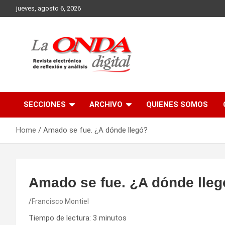
Skip
jueves, agosto 6, 2026
to
content
Revista electronica de reflexion y analisis
SECCIONES
ARCHIVO
QUIENES SOMOS
Home
Amado se fue. ¿A dónde llegó?
Amado se fue. ¿A dónde lle
Francisco Montiel
Tiempo de lectura:
3
minutos