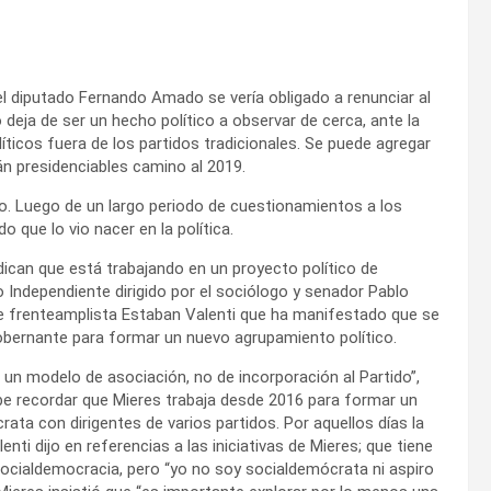
el diputado Fernando Amado se vería obligado a renunciar al
 deja de ser un hecho político a observar de cerca, ante la
icos fuera de los partidos tradicionales. Se puede agregar
án presidenciables camino al 2019.
o. Luego de un largo periodo de cuestionamientos a los
o que lo vio nacer en la política.
ndican que está trabajando en un
proyecto político de
o Independiente dirigido por el sociólogo y senador Pablo
nte frenteamplista Estaban Valenti que ha manifestado que se
 gobernante para formar un nuevo agrupamiento político.
 un modelo de asociación, no de incorporación al Partido”,
be recordar que Mieres trabaja desde 2016 para formar un
ata con dirigentes de varios partidos. Por aquellos días la
enti dijo en referencias a las iniciativas de Mieres; que tiene
socialdemocracia, pero “yo no soy socialdemócrata ni aspiro