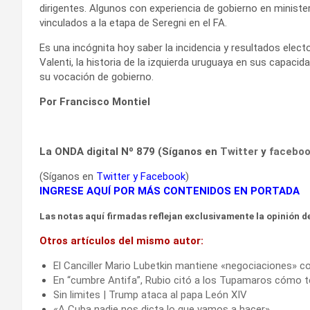
dirigentes. Algunos con experiencia de gobierno en minist
vinculados a la etapa de Seregni en el FA.
Es una incógnita hoy saber la incidencia y resultados elec
Valenti, la historia de la izquierda uruguaya en sus capaci
su vocación de gobierno.
Por Francisco Montiel
La ONDA digital Nº 879 (Síganos en
Twitter
y
facebo
(Síganos en
Twitter
y
Facebook
)
INGRESE AQUÍ POR MÁS CONTENIDOS EN PORTADA
Las notas aquí firmadas reflejan exclusivamente la opinión de
Otros artículos del mismo autor:
El Canciller Mario Lubetkin mantiene «negociaciones» c
En “cumbre Antifa”, Rubio citó a los Tupamaros cómo ter
Sin limites | Trump ataca al papa León XIV
«A Cuba nadie nos dicta lo que vamos a hacer»