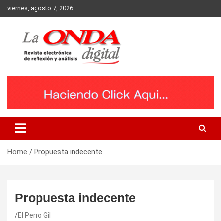
Skip
viernes, agosto 7, 2026
to
content
Revista electronica de reflexion y analisis
Home
Propuesta indecente
Propuesta indecente
El Perro Gil