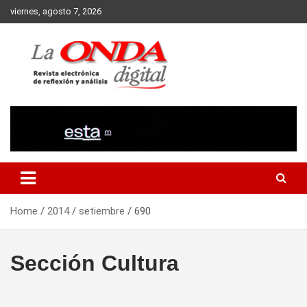
Skip
viernes, agosto 7, 2026
to
content
Revista electronica de reflexion y analisis
Home
2014
setiembre
690