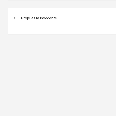
Navegación
Propuesta indecente
de
entradas