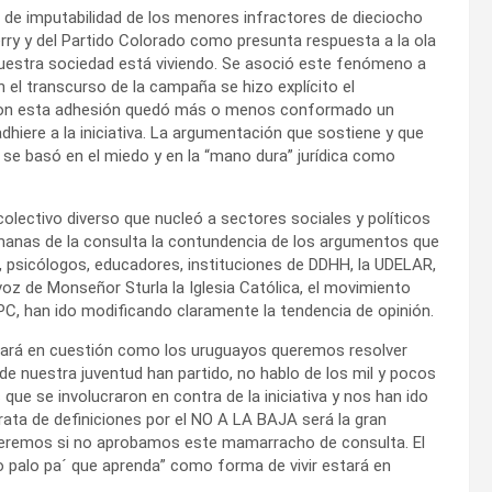
ad de imputabilidad de los menores infractores de dieciocho
ry y del Partido Colorado como presunta respuesta a la ola
 nuestra sociedad está viviendo. Se asoció este fenómeno a
n el transcurso de la campaña se hizo explícito el
 Con esta adhesión quedó más o menos conformado un
ere a la iniciativa. La argumentación que sostiene y que
 se basó en el miedo y en la “mano dura” jurídica como
ectivo diverso que nucleó a sectores sociales y políticos
semanas de la consulta la contundencia de los argumentos que
 psicólogos, educadores, instituciones de DDHH, la UDELAR,
voz de Monseñor Sturla la Iglesia Católica, el movimiento
y PC, han ido modificando claramente la tendencia de opinión.
stará en cuestión como los uruguayos queremos resolver
de nuestra juventud han partido, no hablo de los mil y pocos
ue se involucraron en contra de la iniciativa y nos han ido
rata de definiciones por el NO A LA BAJA será la gran
seremos si no aprobamos este mamarracho de consulta. El
o palo pa´ que aprenda” como forma de vivir estará en