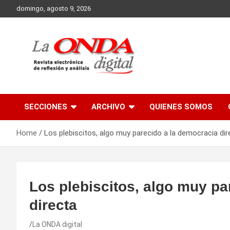
Skip
domingo, agosto 9, 2026
to
content
Revista electronica de reflexion y analisis
SECCIONES
ARCHIVO
QUIENES SOMOS
Home
Los plebiscitos, algo muy parecido a la democracia dir
Los plebiscitos, algo muy pa
directa
La ONDA digital