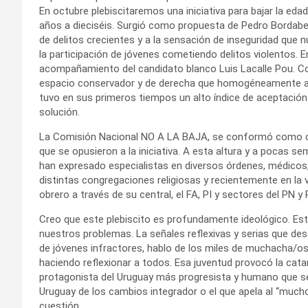
En octubre plebiscitaremos una iniciativa para bajar la ed
años a dieciséis. Surgió como propuesta de Pedro Bordaber
de delitos crecientes y a la sensación de inseguridad que
la participación de jóvenes cometiendo delitos violentos. E
acompañamiento del candidato blanco Luis Lacalle Pou.
espacio conservador y de derecha que homogéneamente adhi
tuvo en sus primeros tiempos un alto índice de aceptación
solución.
La Comisión Nacional NO A LA BAJA, se conformó como col
que se opusieron a la iniciativa. A esta altura y a pocas 
han expresado especialistas en diversos órdenes, médicos,
distintas congregaciones religiosas y recientemente en la 
obrero a través de su central, el FA, PI y sectores del PN 
Creo que este plebiscito es profundamente ideológico. E
nuestros problemas. La señales reflexivas y serias que des
de jóvenes infractores, hablo de los miles de muchacha/os q
haciendo reflexionar a todos. Esa juventud provocó la cata
protagonista del Uruguay más progresista y humano que 
Uruguay de los cambios integrador o el que apela al “much
cuestión.