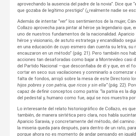
aprovechando la ausencia del padre de la novia”. Dice que “
que gozaba de legítimo prestigio” (¿realmente nadie se esca
Además de intentar “ver” los sentimientos de la mujer, Cánd
Collazo aprovecha para pintar al héroe ya legendario que, e
uno de nuestros fundamentos de la nacionalidad. Aparicio S
héroe y visionario, de astuto estratega y encandilado segui
en una educación de cuyo esmero dan cuenta su letra, su r
encauzaron en un método” (pág. 21). Pero también nos hab
acciones tan desaforadas como bajar a Montevideo casi de 
del Partido Nacional —que desconfiaba de él y que, en el fo
cortar en seco sus vacilaciones y conminarlo a comenzar d
falta de fondos, arrojó sobre la mesa de este Directorio lo
hijos pobres y con patria, que ricos y sin ella”
(pág. 22). Por
capaz de definir conceptos como patria: “la patria es la dig
del pedestal y, humano como fue, aquí se nos muestra por 
Lo interesante del relato historiográfico de Collazo, es qu
también, de manera sintética pero clara, nos habla sucint
Aparicio Saravia, y concretamente del método, del camino p
la miseria queda para después, para dentro de un rato, par
porque ahora no es momento de andar pensando en igualdade