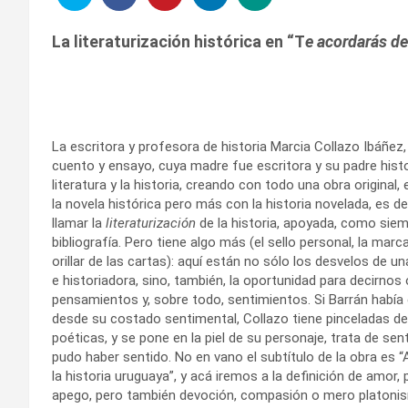
La literaturización histórica
en “T
e acordarás d
La escritora y profesora de historia Marcia Collazo Ibáñez
cuento y ensayo, cuya madre fue escritora y su padre histo
literatura y la historia, creando con todo una obra original
la novela histórica pero más con la historia novelada, es dec
llamar la
literaturización
de la historia, apoyada, como siem
bibliografía. Pero tiene algo más (el sello personal, la marca
orillar de las cartas): aquí están no sólo los desvelos de un
e historiadora, sino, también, la oportunidad para decirnos
pensamientos y, sobre todo, sentimientos. Si Barrán había e
desde su costado sentimental, Collazo tiene pinceladas d
poéticas, y se pone en la piel de su personaje, trata de sent
pudo haber sentido. No en vano el subtítulo de la obra es
la historia uruguaya”, y acá iremos a la definición de amor,
apego, pero también devoción, compasión o mero platonis