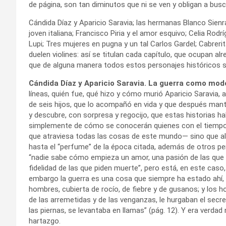
de página, son tan diminutos que ni se ven y obligan a busca
Cándida Díaz y Aparicio Saravia; las hermanas Blanco Sienra
joven italiana; Francisco Piria y el amor esquivo; Celia Rodr
Lupi; Tres mujeres en pugna y un tal Carlos Gardel; Cabreri
duelen violines: así se titulan cada capítulo, que ocupan a
que de alguna manera todos estos personajes históricos s
Cándida Díaz y Aparicio Saravia. La guerra como modo 
líneas, quién fue, qué hizo y cómo murió Aparicio Saravia, a
de seis hijos, que lo acompañó en vida y que después man
y descubre, con sorpresa y regocijo, que estas historias 
simplemente de cómo se conocerán quienes con el tiempo s
que atraviesa todas las cosas de este mundo— sino que allí 
hasta el “perfume” de la época citada, además de otros p
“nadie sabe cómo empieza un amor, una pasión de las que l
fidelidad de las que piden muerte”, pero está, en este caso,
embargo la guerra es una cosa que siempre ha estado ahí, 
hombres, cubierta de rocío, de fiebre y de gusanos; y los h
de las arremetidas y de las venganzas, le hurgaban el secre
las piernas, se levantaba en llamas” (pág. 12). Y era verda
hartazgo.