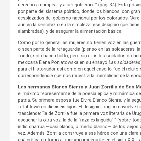
derecho a campear y a ser gobierno…” (pág. 34). Esta posici
por parte del sistema político, donde los blancos, con gran 
desplazados del gobierno nacional por los colorados. “Aire 
aún en la sencillez o en la simpleza, ese designio que tiene 
alambradas), y de asegurar la alimentación básica.
Como por lo general las mujeres no tienen voz en las guer
o sean parte de la retaguardia (pienso en las soldaderas, la
fondo, sólo hacen bulto, pero sin ellas los soldados no hub
mexicana Elena Poniatowska en su ensayo
Las soldaderas
para el historiador así como en aquél caso lo fue el relato o
correspondencia que nos muestra la mentalidad de la époc
Las hermanas Blanco Sienra y Juan Zorrilla de San Mar
el máximo representante de la poesía épica y romántica de
patria. Su primera esposa fue Elvira Blanco Sienra, y la se
total tuvieron dieciséis hijos. El designio trágico envuelve 
trasciende: “la de Zorrilla fue la primera voz literaria de U
escuchar la otra voz, la de la “raza extinguida” ” (sobre t
indio charrúa —casi blanco, o medio blanco— de los viejos
vez. Además, Zorrilla construye a ese héroe con una clara a
una crítica en torno al racismo imperante en el siglo XIX. L