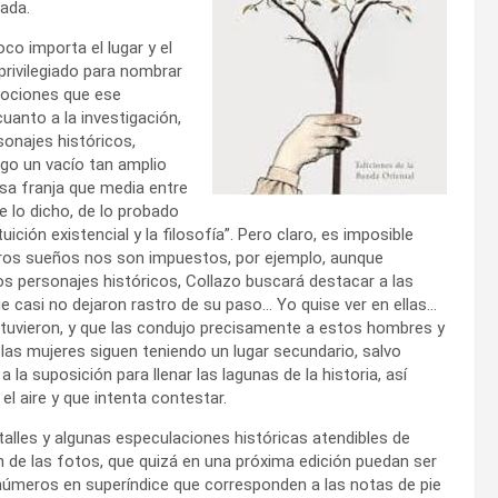
ada.
oco importa el lugar y el
privilegiado para nombrar
emociones que ese
 cuanto a la investigación,
sonajes históricos,
rgo un vacío tan amplio
sa franja que media entre
 de lo dicho, de lo probado
tuición existencial y la filosofía”. Pero claro, es imposible
tros sueños nos son impuestos, por ejemplo, aunque
s personajes históricos, Collazo buscará destacar a las
e casi no dejaron rastro de su paso… Yo quise ver en ellas…
 tuvieron, y que las condujo precisamente a estos hombres y
da las mujeres siguen teniendo un lugar secundario, salvo
 la suposición para llenar las lagunas de la historia, así
 aire y que intenta contestar.
les y algunas especulaciones históricas atendibles de
n de las fotos, que quizá en una próxima edición puedan ser
 números en superíndice que corresponden a las notas de pie