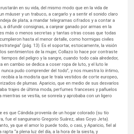
ncrustarán en su vida, del mismo modo que en la vida de
n máuser y un trabuco, a cargarlo y a sentir el sonido claro
ndeja de plata; a mandar telegramas cifrados y a contar a
s, a difundir consignas, a canjear ganado por armas en la
iones más o menos secretas y tantas otras cosas que todas
cumplieron hasta el menor detalle, como hormigas civiles
rategia” (pág. 13). Es el soportar, estoicamente, la visión
 los sentimientos de la mujer, Collazo lo hace por contraste
tiempos del peligro y la sangre, cuando todo caía alrededor,
a en cambio se dedica a coser ropa de luto, y el luto le
 nunca pudo comprender del todo”, y nos muestra lo íntimo,
 recibía a la modista que le traía vestidos de corte europeo,
erizados de plumas. Aparicio, que en medio de sus desvaríos
gaba trajes de última moda, perfumes franceses y pañuelos
 mientras se vestía, se sonreía y aprobaba con un ligero
 es que Cándida provenía de un hogar colorado (su tío
a, fue el sanguinario Gregorio Suárez, alias Goyo Jeta).
to, ya que el amor lo puede todo, o casi, y Aparicio, fiel al
rapta “a plena luz del día, a la hora de la siesta, y