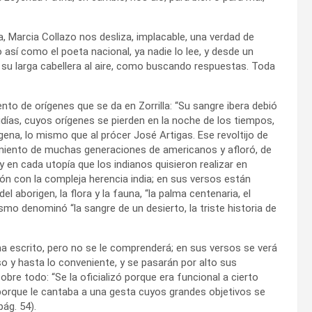
a, Marcia Collazo nos desliza, implacable, una verdad de
 así como el poeta nacional, ya nadie lo lee, y desde un
su larga cabellera al aire, como buscando respuestas. Toda
ento de orígenes que se da en Zorrilla: “Su sangre ibera debió
días, cuyos orígenes se pierden en la noche de los tiempos,
ena, lo mismo que al prócer José Artigas. Ese revoltijo de
miento de muchas generaciones de americanos y afloró, de
 en cada utopía que los indianos quisieron realizar en
sión con la compleja herencia india; en sus versos están
el aborigen, la flora y la fauna, “la palma centenaria, el
ismo denominó “la sangre de un desierto, la triste historia de
 ha escrito, pero no se le comprenderá; en sus versos se verá
so y hasta lo conveniente, y se pasarán por alto sus
bre todo: “Se la oficializó porque era funcional a cierto
porque le cantaba a una gesta cuyos grandes objetivos se
ág. 54).