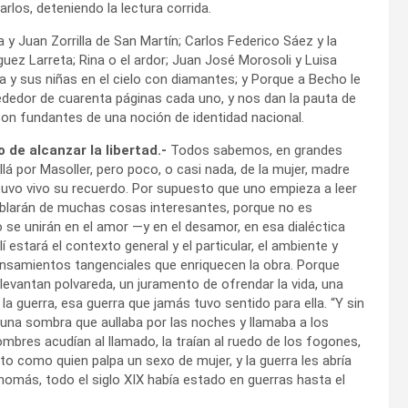
rlos, deteniendo la lectura corrida.
 y Juan Zorrilla de San Martín; Carlos Federico Sáez y la
íguez Larreta; Rina o el ardor; Juan José Morosoli y Luisa
ta y sus niñas en el cielo con diamantes; y Porque a Becho le
lrededor de cuarenta páginas cada uno, y nos dan la pauta de
on fundantes de una noción de identidad nacional.
de alcanzar la libertad.-
Todos sabemos, en grandes
llá por Masoller, pero poco, o casi nada, de la mujer, madre
tuvo vivo su recuerdo. Por supuesto que uno empieza a leer
hablarán de muchas cosas interesantes, porque no es
e unirán en el amor —y en el desamor, en esa dialéctica
estará el contexto general y el particular, el ambiente y
ensamientos tangenciales que enriquecen la obra. Porque
evantan polvareda, un juramento de ofrendar la vida, una
 la guerra, esa guerra que jamás tuvo sentido para ella. “Y sin
una sombra que aullaba por las noches y llamaba a los
ombres acudían al llamado, la traían al ruedo de los fogones,
to como quien palpa un sexo de mujer, y la guerra les abría
d nomás, todo el siglo XIX había estado en guerras hasta el