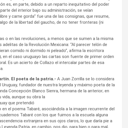
ón es, en parte, debido a un reparto inequitativo del poder
parte del interior bajo su administración, se veían
libre y carne gorda” fue una de las consignas, que resume,
algo de la libertad del gaucho, de no tener fronteras (ni
ras o en las revoluciones, a menos que se sumen a la misma
s adelitas de la Revolución Mexicana: “Al parecer telón de
ieran comido ni dormido ni peleado”, afirma la escritora
), en el caso uruguayo las cartas son fuente de primer orden
ral. Es un acierto de Collazo el intercalar partes de esa
a.
tín. El poeta de la patria.-
A Juan Zorrilla se lo considera
l Uruguay, fundador de nuestra leyenda y máximo poeta de la
gunda Concepción Blanco Sienra, hermana de la anterior; en
su vida, aunque su obra la
ruguay que pretendió
odo en el poema Tabaré, asociándola a la imagen recurrente del
 cuadernos Tabaré con los que fuimos a la escuela alguna
scendencia extranjera en sus ojos claros, lo que daría pie a
a Leyenda Patria, en cambio, nos dio, para bien o para mal,