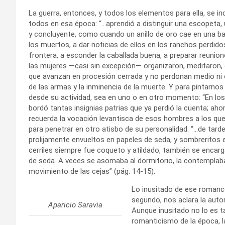
La guerra, entonces, y todos los elementos para ella, se i
todos en esa época: “…aprendió a distinguir una escopeta, u
y concluyente, como cuando un anillo de oro cae en una ba
los muertos, a dar noticias de ellos en los ranchos perdido
frontera, a esconder la caballada buena, a preparar reun
las mujeres —casi sin excepción— organizaron, meditaron, 
que avanzan en procesión cerrada y no perdonan medio ni est
de las armas y la inminencia de la muerte. Y para pintarnos
desde su actividad, sea en uno o en otro momento: “En los 
bordó tantas insignias patrias que ya perdió la cuenta; ahor
recuerda la vocación levantisca de esos hombres a los que
para penetrar en otro atisbo de su personalidad: “…de tarde
prolijamente envueltos en papeles de seda, y sombreritos 
cerriles siempre fue coqueto y atildado, también se encar
de seda. A veces se asomaba al dormitorio, la contemplaba
movimiento de las cejas” (pág. 14-15).
Lo inusitado de ese romance
segundo, nos aclara la autor
Aparicio Saravia
Aunque inusitado no lo es tan
romanticismo de la época, la 