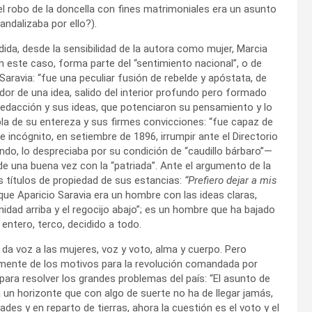
el robo de la doncella con fines matrimoniales era un asunto
ndalizaba por ello?).
ida, desde la sensibilidad de la autora como mujer, Marcia
n este caso, forma parte del “sentimiento nacional”, o de
aravia: “fue una peculiar fusión de rebelde y apóstata, de
dor de una idea, salido del interior profundo pero formado
edacción y sus ideas, que potenciaron su pensamiento y lo
la de su entereza y sus firmes convicciones: “fue capaz de
incógnito, en setiembre de 1896, irrumpir ante el Directorio
ndo, lo despreciaba por su condición de “caudillo bárbaro”—
e una buena vez con la “patriada”. Ante el argumento de la
s títulos de propiedad de sus estancias:
“Prefiero dejar a mis
que Aparicio Saravia era un hombre con las ideas claras,
nidad arriba y el regocijo abajo”; es un hombre que ha bajado
entero, terco, decidido a todo.
e da voz a las mujeres, voz y voto, alma y cuerpo. Pero
amente de los motivos para la revolución comandada por
ara resolver los grandes problemas del país: “El asunto de
a un horizonte que con algo de suerte no ha de llegar jamás,
s y en reparto de tierras, ahora la cuestión es el voto y el