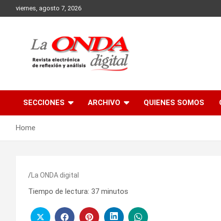
Skip
viernes, agosto 7, 2026
to
content
Revista electronica de reflexion y analisis
SECCIONES
ARCHIVO
QUIENES SOMOS
Home
La ONDA digital
Tiempo de lectura:
37
minutos