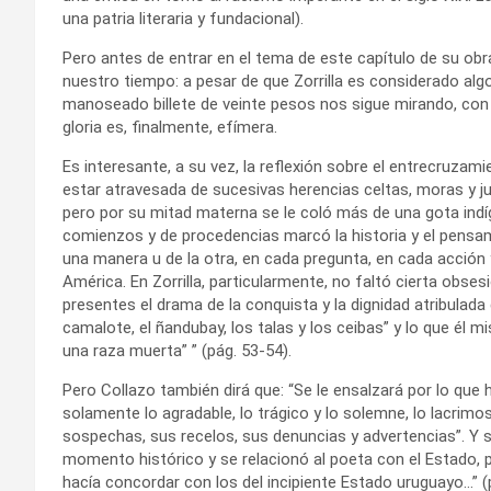
una patria literaria y fundacional).
Pero antes de entrar en el tema de este capítulo de su obr
nuestro tiempo: a pesar de que Zorrilla es considerado algo
manoseado billete de veinte pesos nos sigue mirando, con 
gloria es, finalmente, efímera.
Es interesante, a su vez, la reflexión sobre el entrecruzami
estar atravesada de sucesivas herencias celtas, moras y ju
pero por su mitad materna se le coló más de una gota indíg
comienzos y de procedencias marcó la historia y el pensa
una manera u de la otra, en cada pregunta, en cada acción y
América. En Zorrilla, particularmente, no faltó cierta obse
presentes el drama de la conquista y la dignidad atribulada d
camalote, el ñandubay, los talas y los ceibas” y lo que él m
una raza muerta” ” (pág. 53-54).
Pero Collazo también dirá que: “Se le ensalzará por lo que
solamente lo agradable, lo trágico y lo solemne, lo lacrimo
sospechas, sus recelos, sus denuncias y advertencias”. Y so
momento histórico y se relacionó al poeta con el Estado, 
hacía concordar con los del incipiente Estado uruguayo…” (p