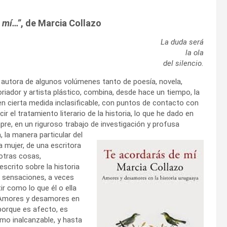
e mí…”
, de Marcia Collazo
La duda será
la ola
del silencio.
, autora de algunos volúmenes tanto de poesía, novela,
riador y artista plástico, combina, desde hace un tiempo, la
, en cierta medida inclasificable, con puntos de contacto con
ir el tratamiento literario de la historia, lo que he dado en
pre, en un riguroso trabajo de investigación y
profusa
, la manera particular del
a mujer, de una escritora
 otras cosas,
scrito sobre la historia
e sensaciones, a veces
ir como lo que él o ella
 “Amores y desamores en
 porque es afecto, es
mo inalcanzable, y hasta