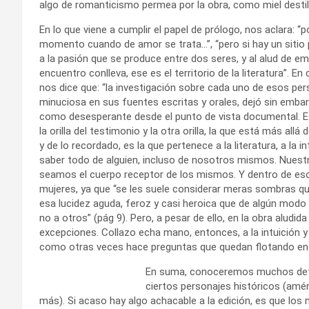
algo de romanticismo permea por la obra, como miel destil
En lo que viene a cumplir el papel de prólogo, nos aclara: “p
momento cuando de amor se trata…”, “pero si hay un sitio 
a la pasión que se produce entre dos seres, y al alud de 
encuentro conlleva, ese es el territorio de la literatura”. En
nos dice que: “la investigación sobre cada uno de esos per
minuciosa en sus fuentes escritas y orales, dejó sin emba
como desesperante desde el punto de vista documental. E
la orilla del testimonio y la otra orilla, la que está más allá
y de lo recordado, es la que pertenece a la literatura, a la in
saber todo de alguien, incluso de nosotros mismos. Nues
seamos el cuerpo receptor de los mismos. Y dentro de eso
mujeres, ya que “se les suele considerar meras sombras qu
esa lucidez aguda, feroz y casi heroica que de algún modo
no a otros” (pág 9). Pero, a pesar de ello, en la obra aludi
excepciones. Collazo echa mano, entonces, a la intuición y a
como otras veces hace preguntas que quedan flotando en el
En suma, conoceremos muchos detal
ciertos personajes históricos (amé
más). Si acaso hay algo achacable a la edición, es que los