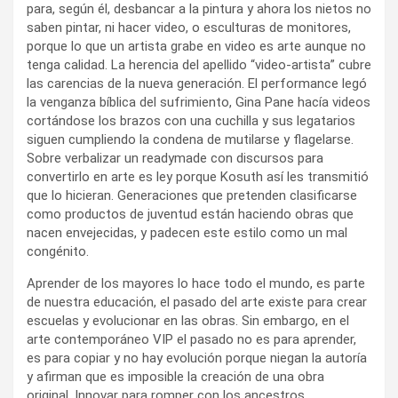
para, según él, desbancar a la pintura y ahora los nietos no
saben pintar, ni hacer video, o esculturas de monitores,
porque lo que un artista grabe en video es arte aunque no
tenga calidad. La herencia del apellido “video-artista” cubre
las carencias de la nueva generación. El performance legó
la venganza bíblica del sufrimiento, Gina Pane hacía videos
cortándose los brazos con una cuchilla y sus legatarios
siguen cumpliendo la condena de mutilarse y flagelarse.
Sobre verbalizar un readymade con discursos para
convertirlo en arte es ley porque Kosuth así les transmitió
que lo hicieran. Generaciones que pretenden clasificarse
como productos de juventud están haciendo obras que
nacen envejecidas, y padecen este estilo como un mal
congénito.
Aprender de los mayores lo hace todo el mundo, es parte
de nuestra educación, el pasado del arte existe para crear
escuelas y evolucionar en las obras. Sin embargo, en el
arte contemporáneo VIP el pasado no es para aprender,
es para copiar y no hay evolución porque niegan la autoría
y afirman que es imposible la creación de una obra
original. Innovar para romper con los ancestros