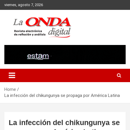
Skip
viernes, agosto 7, 2026
to
content
Revista electronica de reflexion y analisis
Home
La infección del chikungunya se propaga por América Latina
La infección del chikungunya se