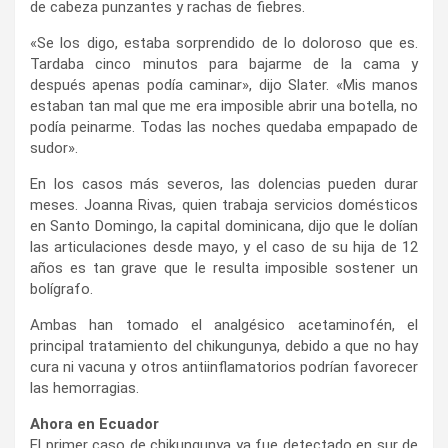
de cabeza punzantes y rachas de fiebres.
«Se los digo, estaba sorprendido de lo doloroso que es.
Tardaba cinco minutos para bajarme de la cama y
después apenas podía caminar», dijo Slater. «Mis manos
estaban tan mal que me era imposible abrir una botella, no
podía peinarme. Todas las noches quedaba empapado de
sudor».
En los casos más severos, las dolencias pueden durar
meses. Joanna Rivas, quien trabaja servicios domésticos
en Santo Domingo, la capital dominicana, dijo que le dolían
las articulaciones desde mayo, y el caso de su hija de 12
años es tan grave que le resulta imposible sostener un
bolígrafo.
Ambas han tomado el analgésico acetaminofén, el
principal tratamiento del chikungunya, debido a que no hay
cura ni vacuna y otros antiinflamatorios podrían favorecer
las hemorragias.
Ahora en Ecuador
El primer caso de chikungunya ya fue detectado en sur de