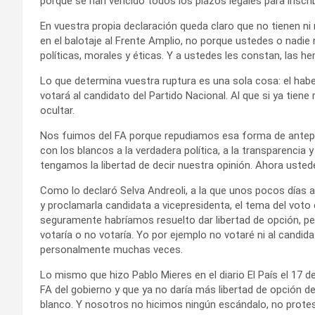
porque se han vencido todos los plazos legales para inscri
En vuestra propia declaración queda claro que no tienen n
en el balotaje al Frente Amplio, no porque ustedes o nadi
políticas, morales y éticas. Y a ustedes les constan, las 
Lo que determina vuestra ruptura es una sola cosa: el habe
votará al candidato del Partido Nacional. Al que si ya tiene 
ocultar.
Nos fuimos del FA porque repudiamos esa forma de antepo
con los blancos a la verdadera política, a la transparencia 
tengamos la libertad de decir nuestra opinión. Ahora ust
Como lo declaró Selva Andreoli, a la que unos pocos días
y proclamarla candidata a vicepresidenta, el tema del voto
seguramente habríamos resuelto dar libertad de opción, pe
votaría o no votaría. Yo por ejemplo no votaré ni al candida
personalmente muchas veces.
Lo mismo que hizo Pablo Mieres en el diario El País el 17 d
FA del gobierno y que ya no daría más libertad de opción de
blanco. Y nosotros no hicimos ningún escándalo, no prot