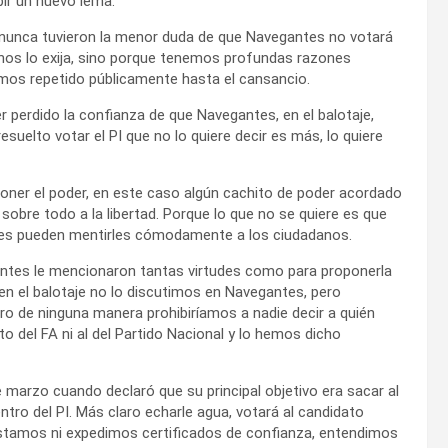
bir un nuevo lema.
i nunca tuvieron la menor duda de que Navegantes no votará
e nos lo exija, sino porque tenemos profundas razones
hemos repetido públicamente hasta el cansancio.
r perdido la confianza de que Navegantes, en el balotaje,
resuelto votar el PI que no lo quiere decir es más, lo quiere
ner el poder, en este caso algún cachito de poder acordado
y sobre todo a la libertad. Porque lo que no se quiere es que
edes pueden mentirles cómodamente a los ciudadanos.
 antes le mencionaron tantas virtudes como para proponerla
 en el balotaje no lo discutimos en Navegantes, pero
ro de ninguna manera prohibiríamos a nadie decir a quién
to del FA ni al del Partido Nacional y lo hemos dicho
e marzo cuando declaró que su principal objetivo era sacar al
ntro del PI. Más claro echarle agua, votará al candidato
estamos ni expedimos certificados de confianza, entendimos