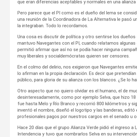
que eran diferencias aceptables y normales en una alianza
Pero parece que el PI como es el dueño del lema se conside
una reunión de la Coordinadora de La Alternativa le pasó u
la integraban. Todo lo recordamos.
Una cosa es discutir de política y otro sentirse los dueños
mantuvo Navegantes con el PI, cuando relatamos algunas d
permitió afirmar que así no se podía hacer ninguna campañ
muy liberales y socialdemócratas quieren ser censores.
En el colmo del delirio, nos exigieron que Navegantes emi
lo afirman en la propia declaración. Es decir que pretendí
público, para gloria de su alianza con los blancos. ¿Se lo 
Otro aspecto que no quiero olvidar es el humano, el de m
desinteresadamente, como por ejemplo Selva, que hizo 18 
fue hasta Melo y Río Branco y recorrió 800 kilómetros y si
inventó el nombre, diseñó el logotipo y las banderas, editó
profesionales pagos por nuestros cargos en el senado u o
Hace 20 días que el grupo Alianza Verde pidió el ingreso a 
Intendencia y tuvo que nombrarlos Selva en su intervenci