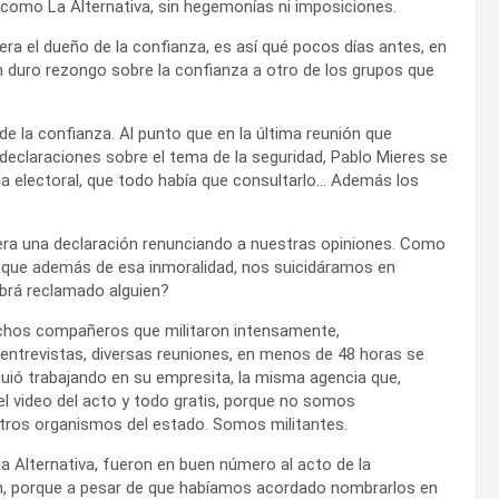
 como La Alternativa, sin hegemonías ni imposiciones.
ra el dueño de la confianza, es así qué pocos días antes, en
n duro rezongo sobre la confianza a otro de los grupos que
 de la confianza. Al punto que en la última reunión que
eclaraciones sobre el tema de la seguridad, Pablo Mieres se
a electoral, que todo había que consultarlo… Además los
tiera una declaración renunciando a nuestras opiniones. Como
an que además de esa inmoralidad, nos suicidáramos en
habrá reclamado alguien?
uchos compañeros que militaron intensamente,
entrevistas, diversas reuniones, en menos de 48 horas se
guió trabajando en su empresita, la misma agencia que,
 el video del acto y todo gratis, porque no somos
tros organismos del estado. Somos militantes.
La Alternativa, fueron en buen número al acto de la
ón, porque a pesar de que habíamos acordado nombrarlos en