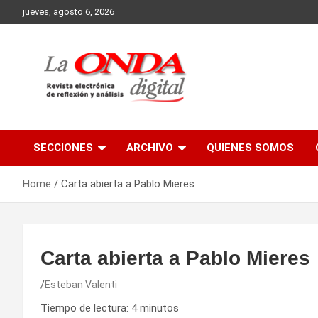
Skip
jueves, agosto 6, 2026
to
content
Revista electronica de reflexion y analisis
SECCIONES
ARCHIVO
QUIENES SOMOS
Home
Carta abierta a Pablo Mieres
Carta abierta a Pablo Mieres
Esteban Valenti
Tiempo de lectura:
4
minutos