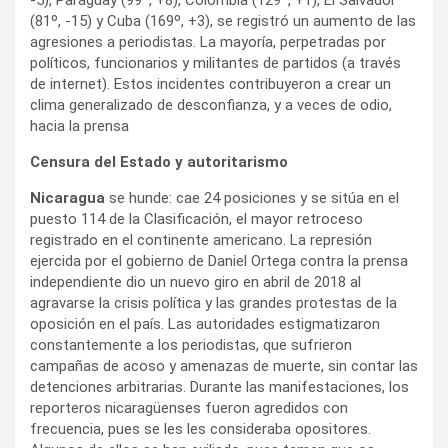
-5), Paraguay (99º, +8), Colombia (129º, +1), El Salvador
(81º, -15) y Cuba (169º, +3), se registró un aumento de las
agresiones a periodistas. La mayoría, perpetradas por
políticos, funcionarios y militantes de partidos (a través
de internet). Estos incidentes contribuyeron a crear un
clima generalizado de desconfianza, y a veces de odio,
hacia la prensa
Censura del Estado y autoritarismo
Nicaragua
se hunde: cae 24 posiciones y se sitúa en el
puesto 114 de la Clasificación, el mayor retroceso
registrado en el continente americano. La represión
ejercida por el gobierno de Daniel Ortega contra la prensa
independiente dio un nuevo giro en abril de 2018 al
agravarse la crisis política y las grandes protestas de la
oposición en el país. Las autoridades estigmatizaron
constantemente a los periodistas, que sufrieron
campañas de acoso y amenazas de muerte, sin contar las
detenciones arbitrarias. Durante las manifestaciones, los
reporteros nicaragüenses fueron agredidos con
frecuencia, pues se les les consideraba opositores.