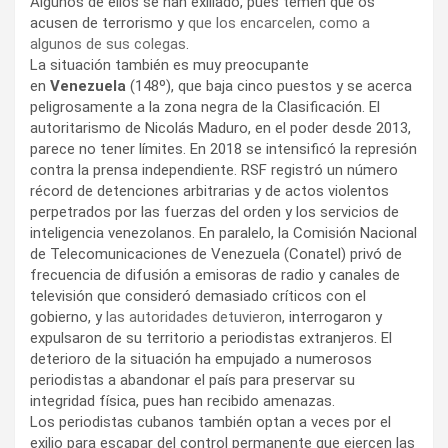
Algunos de ellos se han exiliado, pues temen que os
acusen de terrorismo y
que los encarcelen, como a
algunos de sus colegas
.
La situación también es muy preocupante
en
Venezuela
(148º), que baja cinco puestos y se acerca
peligrosamente a la zona negra de la Clasificación. El
autoritarismo de Nicolás Maduro, en el poder desde 2013,
parece no tener límites. En 2018 se intensificó la represión
contra la prensa independiente. RSF registró un número
récord de detenciones arbitrarias y de actos violentos
perpetrados por las fuerzas del orden y los servicios de
inteligencia venezolanos. En paralelo, la Comisión Nacional
de Telecomunicaciones de Venezuela (Conatel) privó de
frecuencia de difusión a emisoras de radio y canales de
televisión que consideró demasiado críticos con el
gobierno, y
las autoridades detuvieron
, interrogaron y
expulsaron de su territorio a periodistas extranjeros. El
deterioro de la situación ha empujado a numerosos
periodistas a abandonar el país para preservar su
integridad física, pues han recibido amenazas.
Los periodistas cubanos también optan a veces por el
exilio para escapar del control permanente que ejercen las