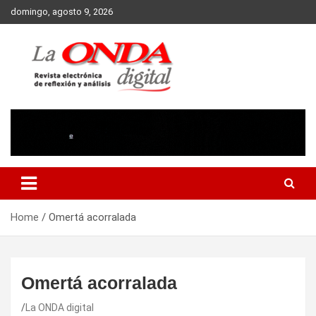
Skip
domingo, agosto 9, 2026
to
content
Revista electronica de reflexion y analisis
Home
Omertá acorralada
Omertá acorralada
La ONDA digital