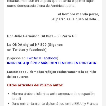
resaltar, más aún en un país que ostenta el primer lugar
como democracia plena de América Latina.
el hombre mando parar,
el perro se le puso al lado…
Por Julio Fernando Gil Díaz – El Perro Gil
La ONDA digital Nº 899 (Síganos
en
Twitter
y
facebook
)
(Síganos en
Twitter
y
Facebook
)
INGRESE AQUÍ POR MÁS CONTENIDOS EN PORTADA
Las notas aquí firmadas reflejan exclusivamente la opinión
de los autores.
Otros artículos del mismo autor:
Alarma árabe e islámica ante amenaza de ocupación
israelí
Duro enfrentamiento diplomático entre EEUU. y Francia