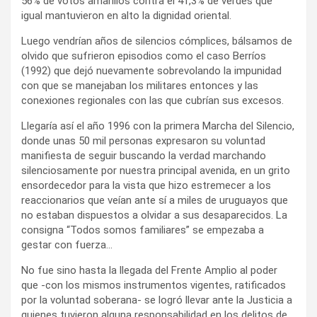
56% de votos amarillos contra el 41,3% de verdes que
igual mantuvieron en alto la dignidad oriental.
Luego vendrían años de silencios cómplices, bálsamos de
olvido que sufrieron episodios como el caso Berríos
(1992) que dejó nuevamente sobrevolando la impunidad
con que se manejaban los militares entonces y las
conexiones regionales con las que cubrían sus excesos.
Llegaría así el año 1996 con la primera Marcha del Silencio,
donde unas 50 mil personas expresaron su voluntad
manifiesta de seguir buscando la verdad marchando
silenciosamente por nuestra principal avenida, en un grito
ensordecedor para la vista que hizo estremecer a los
reaccionarios que veían ante sí a miles de uruguayos que
no estaban dispuestos a olvidar a sus desaparecidos. La
consigna “Todos somos familiares” se empezaba a
gestar con fuerza…
No fue sino hasta la llegada del Frente Amplio al poder
que -con los mismos instrumentos vigentes, ratificados
por la voluntad soberana- se logró llevar ante la Justicia a
quienes tuvieron alguna responsabilidad en los delitos de