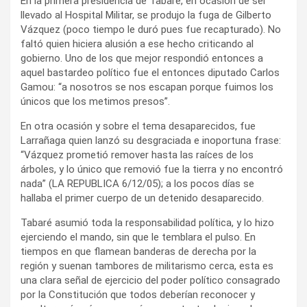
En la primera presidencia de Tabaré, en ocasión de ser
llevado al Hospital Militar, se produjo la fuga de Gilberto
Vázquez (poco tiempo le duró pues fue recapturado). No
faltó quien hiciera alusión a ese hecho criticando al
gobierno. Uno de los que mejor respondió entonces a
aquel bastardeo político fue el entonces diputado Carlos
Gamou: “a nosotros se nos escapan porque fuimos los
únicos que los metimos presos”.
En otra ocasión y sobre el tema desaparecidos, fue
Larrañaga quien lanzó su desgraciada e inoportuna frase:
“Vázquez prometió remover hasta las raíces de los
árboles, y lo único que removió fue la tierra y no encontró
nada” (LA REPUBLICA 6/12/05); a los pocos días se
hallaba el primer cuerpo de un detenido desaparecido.
Tabaré asumió toda la responsabilidad política, y lo hizo
ejerciendo el mando, sin que le temblara el pulso. En
tiempos en que flamean banderas de derecha por la
región y suenan tambores de militarismo cerca, esta es
una clara señal de ejercicio del poder político consagrado
por la Constitución que todos deberían reconocer y