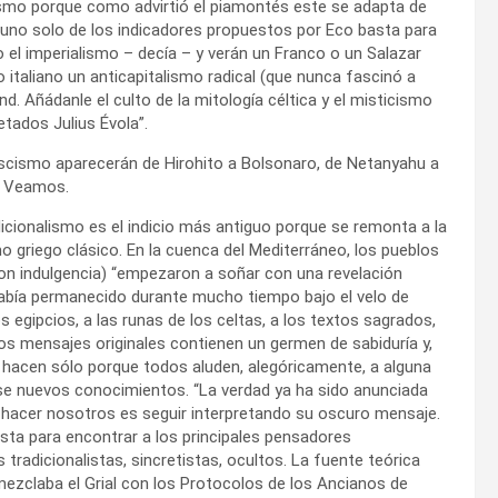
ismo porque como advirtió el piamontés este se adapta de
 uno solo de los indicadores propuestos por Eco basta para
o el imperialismo – decía – y verán un Franco o un Salazar
italiano un anticapitalismo radical (que nunca fascinó a
d. Añádanle el culto de la mitología céltica y el misticismo
etados Julius Évola”.
fascismo aparecerán de Hirohito a Bolsonaro, de Netanyahu a
s. Veamos.
dicionalismo es el indicio más antiguo porque se remonta a la
o griego clásico. En la cuenca del Mediterráneo, los pueblos
on indulgencia) “empezaron a soñar con una revelación
n había permanecido durante mucho tiempo bajo el velo de
 egipcios, a las runas de los celtas, a los textos sagrados,
os mensajes originales contienen un germen de sabiduría y,
 hacen sólo porque todos aluden, alegóricamente, a alguna
rse nuevos conocimientos. “La verdad ya ha sido anunciada
 hacer nosotros es seguir interpretando su oscuro mensaje.
cista para encontrar a los principales pensadores
 tradicionalistas, sincretistas, ocultos. La fuente teórica
 mezclaba el Grial con los Protocolos de los Ancianos de