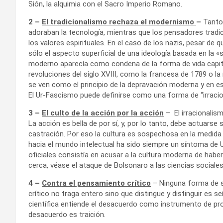
Sión, la alquimia con el Sacro Imperio Romano.
2 –
El tradicionalismo rechaza el modernismo
–
Tanto 
adoraban la tecnología, mientras que los pensadores tradi
los valores espirituales. En el caso de los nazis, pesar de 
sólo el aspecto superficial de una ideología basada en la «sa
moderno aparecía como condena de la forma de vida capita
revoluciones del siglo XVIII, como la francesa de 1789 o la
se ven como el principio de la depravación moderna y en es
El Ur-Fascismo puede definirse como una forma de “irracio
3 –
El culto de la acción por la acción
– El irracionalism
La acción es bella de por sí, y, por lo tanto, debe actuarse
castración. Por eso la cultura es sospechosa en la medida 
hacia el mundo intelectual ha sido siempre un síntoma de 
oficiales consistía en acusar a la cultura moderna de habe
cerca, véase el ataque de Bolsonaro a las ciencias sociales
4 –
Contra el pensamiento crítico
– Ninguna forma de si
crítico no traga entero sino que distingue y distinguir es 
científica entiende el desacuerdo como instrumento de pro
desacuerdo es traición.