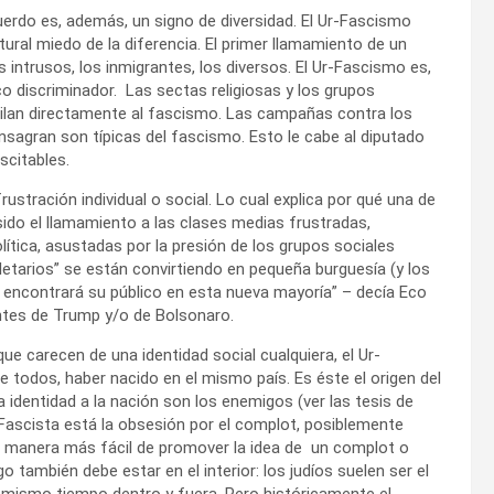
erdo es, además, un signo de diversidad. El Ur-Fascismo
ral miedo de la diferencia. El primer llamamiento de un
intrusos, los inmigrantes, los diversos. El Ur-Fascismo es,
o discriminador. Las sectas religiosas y los grupos
lan directamente al fascismo. Las campañas contra los
sagran son típicas del fascismo. Esto le cabe al diputado
scitables.
ustración individual o social. Lo cual explica por qué una de
sido el llamamiento a las clases medias frustradas,
ítica, asustadas por la presión de los grupos sociales
letarios” se están convirtiendo en pequeña burguesía (y los
o encontrará su público en esta nueva mayoría” – decía Eco
ntes de Trump y/o de Bolsonaro.
ue carecen de una identidad social cualquiera, el Ur-
de todos, haber nacido en el mismo país. Es éste el origen del
identidad a la nación son los enemigos (ver las tesis de
r-Fascista está la obsesión por el complot, posiblemente
La manera más fácil de promover la idea de un complot o
o también debe estar en el interior: los judíos suelen ser el
l mismo tiempo dentro y fuera. Pero históricamente el