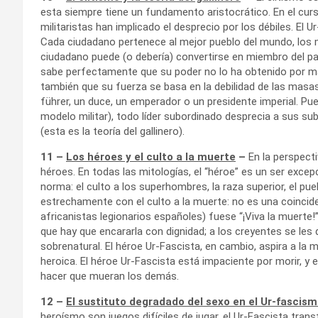
esta siempre tiene un fundamento aristocrático. En el curso
militaristas han implicado el desprecio por los débiles. El 
Cada ciudadano pertenece al mejor pueblo del mundo, los 
ciudadano puede (o debería) convertirse en miembro del part
sabe perfectamente que su poder no lo ha obtenido por ma
también que su fuerza se basa en la debilidad de las masa
führer, un duce, un emperador o un presidente imperial. P
modelo militar), todo líder subordinado desprecia a sus sub
(esta es la teoría del gallinero).
11 –
Los héroes y el culto a la muerte
–
En la perspecti
héroes. En todas las mitologías, el “héroe” es un ser excepc
norma: el culto a los superhombres, la raza superior, el pue
estrechamente con el culto a la muerte: no es una coinciden
africanistas legionarios españoles) fuese “¡Viva la muerte!
que hay que encararla con dignidad; a los creyentes se les
sobrenatural. El héroe Ur-Fascista, en cambio, aspira a l
heroica. El héroe Ur-Fascista está impaciente por morir, 
hacer que mueran los demás.
12 –
El sustituto degradado del sexo en el Ur-fascis
heroísmo son juegos difíciles de jugar, el Ur-Fascista tran