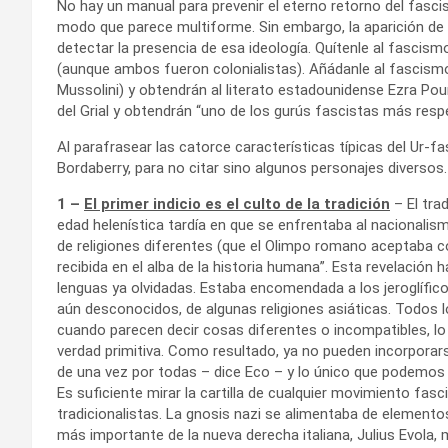
No hay un manual para prevenir el eterno retorno del fasc
modo que parece multiforme. Sin embargo, la aparición de
detectar la presencia de esa ideología. Quítenle al fascism
(aunque ambos fueron colonialistas). Añádanle al fascismo 
Mussolini) y obtendrán al literato estadounidense Ezra Poun
del Grial y obtendrán “uno de los gurús fascistas más resp
Al parafrasear las catorce características típicas del Ur-
Bordaberry, para no citar sino algunos personajes diverso
1 –
El primer indicio es el culto de la tradición
– El tra
edad helenística tardía en que se enfrentaba al nacionalism
de religiones diferentes (que el Olimpo romano aceptaba c
recibida en el alba de la historia humana”. Esta revelació
lenguas ya olvidadas. Estaba encomendada a los jeroglíficos
aún desconocidos, de algunas religiones asiáticas. Todos l
cuando parecen decir cosas diferentes o incompatibles, lo
verdad primitiva. Como resultado, ya no pueden incorpora
de una vez por todas – dice Eco – y lo único que podemos
Es suficiente mirar la cartilla de cualquier movimiento fas
tradicionalistas. La gnosis nazi se alimentaba de elementos
más importante de la nueva derecha italiana, Julius Evola,