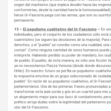
origen del machismo (que implica desdén hacia las mujere
conformistas, desde la castidad hasta la homosexualidad). Y
héroe Ur-Fascista juega con las armas, que son su sustitu
permanente.
13 –
El populismo cualitativo del Ur-Fascismo
–
En un
individuales, pero el conjunto de los ciudadanos sólo está
cuantitativo (se siguen las decisiones de la mayoría). Para
derechos, y el “pueblo” se concibe como una cualidad, una
común”. Como ninguna cantidad de seres humanos puede po
intérprete. Habiendo perdido su poder de mandato, los ci
de pueblo. El pueblo, de esta manera, es sólo una ficción t
ya no necesitamos Piazza Venezia (desde donde discurseab
Hitler). En nuestro futuro se perfila un populismo cualitati
la respuesta emotiva de un grupo seleccionado de ciudad
pueblo”. En razón de su populismo cualitativo, el Ur-Fasc
parlamentarios. Una de las primeras frases pronunciadas po
transformar esta aula sorda y gris en un cuartel para mi
un alojamiento mejor para sus
fasci di combatimento
, per
político arroja dudas sobre la legitimidad del parlamento p
olor del Ur-Fascismo.