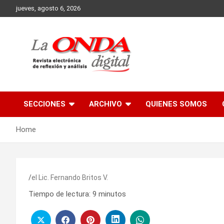
Skip
jueves, agosto 6, 2026
to
content
Revista electronica de reflexion y analisis
SECCIONES
ARCHIVO
QUIENES SOMOS
Home
el Lic. Fernando Britos V.
Tiempo de lectura:
9
minutos