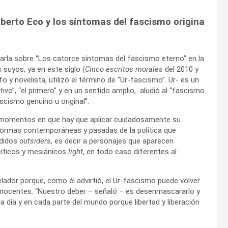
erto Eco y los síntomas del fascismo origina
harla sobre “Los catorce síntomas del fascismo eterno” en la
 suyos, ya en este siglo (
Cinco escritos morales
del 2010 y
ofo y novelista, utilizó el término de “Ur-fascismo”. Ur- es un
itivo”, “el primero” y en un sentido amplio, aludió al “fascismo
scismo genuino u original”.
n momentos en que hay que aplicar cuidadosamente su
 formas contemporáneas y pasadas de la política que
ndidos
outsiders
, es decir a personajes que aparecen
cíficos y mesiánicos
light
, en todo caso diferentes al
elador porque, como él advirtió, el Ur-fascismo puede volver
 inocentes. “Nuestro deber – señaló – es desenmascararlo y
 día y en cada parte del mundo porque libertad y liberación