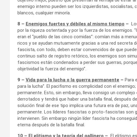
enemigo interno pueden ser los izquierdistas, socialistas, c
blancos, cualquier minoría.
8 –
Enemigos fuertes y débiles al mismo tiempo
–
Los
por la riqueza ostentada y por la fuerza de los enemigos. 
eran el “pueblo de las cinco comidas”: comían más a menud
ricos y se ayudan mutuamente gracias a una red secreta de
fascista, con todo, deben estar convencidos de que pueden
continuo salto de registro retórico, los enemigos son si
fascismos están condenados a perder sus guerras, porque
objetividad la fuerza del enemigo”.
9 –
Vida para la lucha o la guerra permanente
–
Para e
para la lucha”. El pacifismo es complicidad con el enemigo;
permanente. Esto, sin embargo, lleva consigo un complejo
derrotados y tendrá que haber una batalla final, después d
solución final de ese tipo implica una futura era de paz, un
permanente. Los líderes fascistas o proto-fascistas son 
intervienen. Sin embargo ningún líder fascista ha conseguid
eterna después de la batalla final.
10 –
El elitismo y la teoría del gallinero
–
El elitismo e