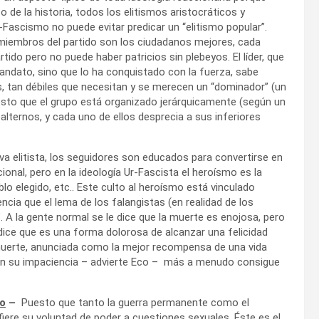
 de la historia, todos los elitismos aristocráticos y
Ur-Fascismo no puede evitar predicar un “elitismo popular”.
miembros del partido son los ciudadanos mejores, cada
ido pero no puede haber patricios sin plebeyos. El líder, que
ndato, sino que lo ha conquistado con la fuerza, sabe
s, tan débiles que necesitan y se merecen un “dominador” (un
uesto que el grupo está organizado jerárquicamente (según un
alternos, y cada uno de ellos desprecia a sus inferiores
va elitista, los seguidores son educados para convertirse en
ional, pero en la ideología Ur-Fascista el heroísmo es la
blo elegido, etc.. Este culto al heroísmo está vinculado
cia que el lema de los falangistas (en realidad de los
”. A la gente normal se le dice que la muerte es enojosa, pero
 dice que es una forma dolorosa de alcanzar una felicidad
a muerte, anunciada como la mejor recompensa de una vida
y en su impaciencia – advierte Eco – más a menudo consigue
mo
–
Puesto que tanto la guerra permanente como el
sfiere su voluntad de poder a cuestiones sexuales. Éste es el