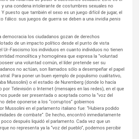
s y una condena intolerante de costumbres sexuales no
 puesto que también el sexo es un juego difícil de jugar, el
to fálico: sus juegos de guerra se deben a una
invidia penis
a democracia los ciudadanos gozan de derechos
 dotado de un impacto político desde el punto de vista
 el Ur-Fascismo los individuos en cuanto individuos no tienen
 entidad monolítica y homogénea que expresa la “voluntad
seer una voluntad común, el líder pretende ser su
udadanos no actúan, son llamados sólo a desempeñar el papel
eatral. Para poner un buen ejemplo de populismo cualitativo,
a Mussolini) o el estadio de Nuremberg (donde lo hacía
vo por Televisión o Internet (mensajes en las redes), en el que
anos puede ser presentada o aceptada como la “voz del
ismo debe oponerse a los “corruptos” gobiernos
r Mussolini en el parlamento italiano fue: “Hubiera podido
s unidades de combate”. De hecho, encontró inmediatamente
o poco después liquidó el parlamento. Cada vez que un
orque no representa ya la “voz del pueblo”, podemos percibir