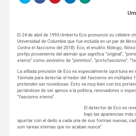
Umb
El 24 de abril de 1995 Umberto Eco pronunció su célebre c
Universidad de Columbia que fue incluida en un par de libros
Contra el fascismo
del 2018). Eco, el erudito filólogo, filós
prefijo proveniente del alemán que significa “original”, “prim
eterno” como sinónimo de “primitivo”, “protofascismo”, “fa
La afilada precisión de Eco es especialmente oportuna e
fórmula para detectar el hedor del fascismo en múltiples
pretenden ser novedosas. Esto va muy bien con los prete
jactándose de ser ajenos a la política, renovadores o espe
“fascismo eterno”.
El detector de Eco es rev
bajo las apariencias más
apuntar con el dedo a cada una de sus formas nuevas, cada
son tareas eternas que no acaban nunca”.