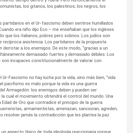
omunistas, los gitanos, los palestinos, los negros, los
 partidarios en el Ur-fascismo deben sentirse humillados
“Cuando era niño dijo Eco – me enseñaban que los ingleses
o que los italianos, pobres pero sobrios. Los judíos son
 recíproca asistencia. Los partidarios de la propuesta
 derrotar a los enemigos. De este modo, “gracias a un
multáneamente demasiado fuertes y demasiado débiles. Los
 son incapaces constitucionalmente de valorar con
l Ur-Fascismo no hay lucha por la vida, sino más bien, “vida
 el pacifismo es malo porque la vida es una guerra
 del Armagedón: los enemigos deben y pueden ser
e la cual el movimiento obtendrá el control del mundo. Una
a Edad de Oro que contradice el principio de la guerra
guerreristas, armamentistas, amenazan, sancionan, agreden,
o resolver jamás la contradicción que les plantea la paz
s un aspecto típico de toda ideología reaccionaria porque