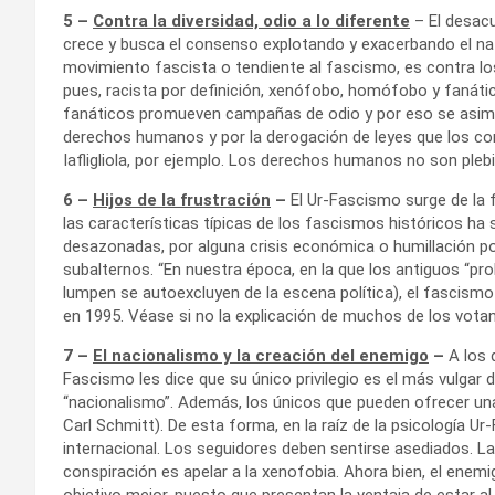
5 –
Contra la diversidad, odio a lo diferente
– El desacu
crece y busca el consenso explotando y exacerbando el natu
movimiento fascista o tendiente al fascismo, es contra los 
pues, racista por definición, xenófobo, homófobo y fanátic
fanáticos promueven campañas de odio y por eso se asimi
derechos humanos y por la derogación de leyes que los con
Iafligliola, por ejemplo. Los derechos humanos no son plebi
6 –
Hijos de la frustración
–
El Ur-Fascismo surge de la fr
las características típicas de los fascismos históricos ha 
desazonadas, por alguna crisis económica o humillación pol
subalternos. “En nuestra época, en la que los antiguos “pro
lumpen se autoexcluyen de la escena política), el fascism
en 1995. Véase si no la explicación de muchos de los vota
7 –
El nacionalismo y la creación del enemigo
–
A los q
Fascismo les dice que su único privilegio es el más vulgar 
“nacionalismo”. Además, los únicos que pueden ofrecer una 
Carl Schmitt). De esta forma, en la raíz de la psicología U
internacional. Los seguidores deben sentirse asediados. 
conspiración es apelar a la xenofobia. Ahora bien, el enemig
objetivo mejor, puesto que presentan la ventaja de estar a