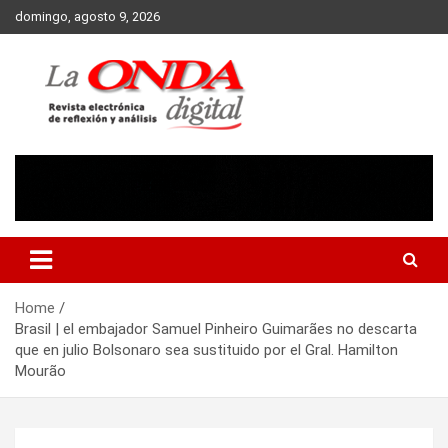
Skip
domingo, agosto 9, 2026
to
content
Revista electronica de reflexion y analisis
Home
Brasil | el embajador Samuel Pinheiro Guimarães no descarta
que en julio Bolsonaro sea sustituido por el Gral. Hamilton
Mourão