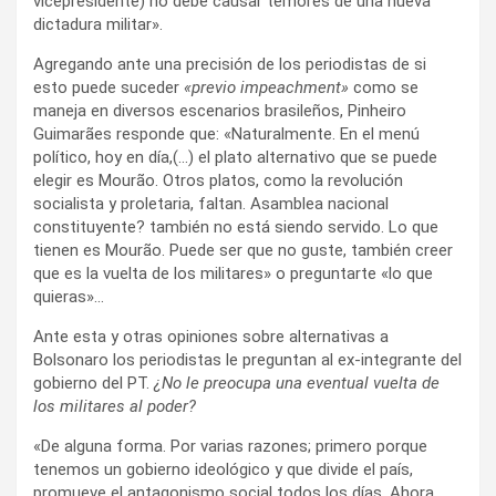
vicepresidente) no debe causar temores de una nueva
dictadura militar».
Agregando ante una precisión de los periodistas de si
esto puede suceder
«previo impeachment»
como se
maneja en diversos escenarios brasileños, Pinheiro
Guimarães responde que: «Naturalmente. En el menú
político, hoy en día,(…) el plato alternativo que se puede
elegir es Mourão. Otros platos, como la revolución
socialista y proletaria, faltan. Asamblea nacional
constituyente? también no está siendo servido. Lo que
tienen es Mourão. Puede ser que no guste, también creer
que es la vuelta de los militares» o preguntarte «lo que
quieras»…
Ante esta y otras opiniones sobre alternativas a
Bolsonaro los periodistas le preguntan al ex-integrante del
gobierno del PT.
¿No le preocupa una eventual vuelta de
los militares al poder?
«De alguna forma. Por varias razones; primero porque
tenemos un gobierno ideológico y que divide el país,
promueve el antagonismo social todos los días. Ahora,