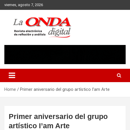
Skip
viernes, agosto 7, 2026
to
content
Revista electronica de reflexion y analisis
Home
Primer aniversario del grupo artístico I’am Arte
Primer aniversario del grupo
artístico I’am Arte