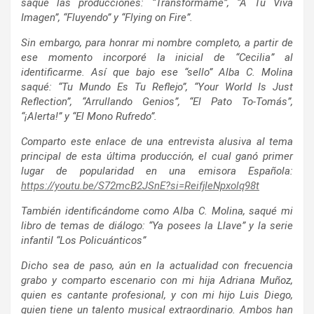
saqué las producciones: “Transfórmame”, “A Tu Viva
Imagen”, “Fluyendo” y “Flying on Fire”.
Sin embargo, para honrar mi nombre completo, a partir de
ese momento incorporé la inicial de “Cecilia” al
identificarme. Así que bajo ese “sello” Alba C. Molina
saqué: “Tu Mundo Es Tu Reflejo”, “Your World Is Just
Reflection”, “Arrullando Genios”, “El Pato To-Tomás”,
“¡Alerta!” y “El Mono Rufredo”.
Comparto este enlace de una entrevista alusiva al tema
principal de esta última producción, el cual ganó primer
lugar de popularidad en una emisora Española:
https://youtu.be/S72mcB2JSnE?si=ReifjIeNpxolq98t
También identificándome como Alba C. Molina, saqué mi
libro de temas de diálogo: “Ya posees la Llave” y la serie
infantil “Los Policuánticos”
Dicho sea de paso, aún en la actualidad con frecuencia
grabo y comparto escenario con mi hija Adriana Muñoz,
quien es cantante profesional, y con mi hijo Luis Diego,
quien tiene un talento musical extraordinario. Ambos han