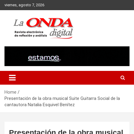
Skip
viernes, agosto 7, 2026
to
content
Revista electronica de reflexion y analisis
Home
Presentación de la obra musical Suite Guitarra Social de la
cantautora Natalia Esquivel Benítez
Presentación de la obra musical