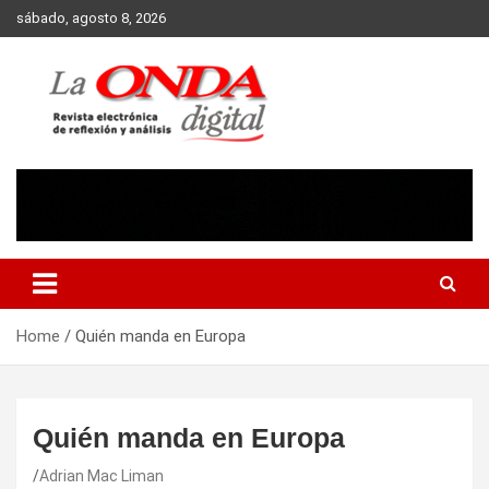
Skip
sábado, agosto 8, 2026
to
content
Revista electronica de reflexion y analisis
Home
Quién manda en Europa
Quién manda en Europa
Adrian Mac Liman