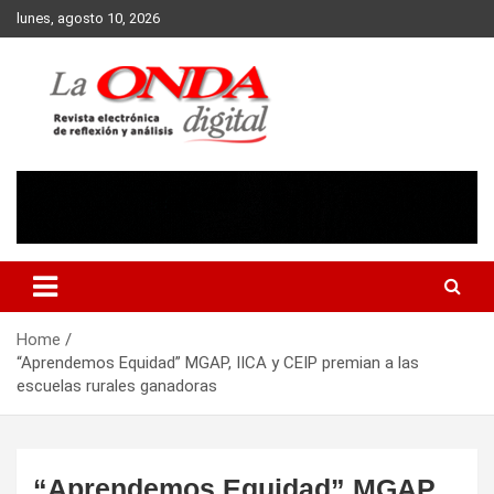
Skip
lunes, agosto 10, 2026
to
content
Revista electronica de reflexion y analisis
Home
“Aprendemos Equidad” MGAP, IICA y CEIP premian a las
escuelas rurales ganadoras
“Aprendemos Equidad” MGAP,