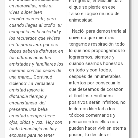
es egoísta, envidiable para
en maravillas, más si
el que se pierde en ese
vives súper bien
falso e ilógico mundo de
económicamente, pero
animosidad.
cuando llegas al otoño tu
Nació para demostrarle al
compañía es la soledad y
universo que mientras
los recuerdos que viviste
tengamos respiración todo
en tu primavera, por eso
lo que nos propongamos lo
debes saberla disfrutar, en
lograremos, siempre y
tus últimos años tus
cuando seamos honestos
amistades y familiares los
en todo y con todos,
cuentas con los dedos de
después de innumerables
una mano…
Continuó
intentos por conseguir lo
diciendo:
La verdadera
que deseamos de corazón
amistad ignora la
al final los resultados
distancia tiempo y
positivos serán infinitos, no
circunstancia del
le demos libertad a los
presente, una bella
tóxicos comentarios y
amistad siempre tiene
pensamientos ellos nos
ojos, oídos y voz. Hoy con
pueden hacer vivir en eterna
tanta tecnología no hay
prisión, tú decides el
excusas para no tener