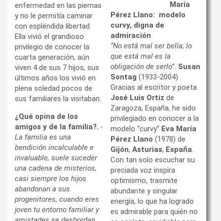
María
enfermedad en las piernas
Pérez Llano: modelo
y no le permitía caminar
curvy, digna de
con espléndida libertad.
admiración
Ella vivió el grandioso
“No está mal ser bella; lo
privilegio de conocer la
que está mal es la
cuarta generación, aún
obligación de serlo
”.
Susan
viven 4 de sus 7 hijos, sus
Sontag
(1933-2004)
últimos años los vivió en
Gracias al escritor y poeta
plena soledad pocos de
José Luis Ortiz
de
sus familiares la visitaban.
Zaragoza, España, he sido
¿Qué opina de los
privilegiado en conocer a la
amigos y de la familia?.
-
modelo “curvy”
Eva María
La familia es una
Pérez Llano
(1978) de
bendición incalculable e
Gijón
,
Asturias
,
España
.
invaluable, suele suceder
Con tan solo escuchar su
una cadena de misterios,
preciada voz inspira
casi siempre los hijos
optimismo, trasmite
abandonan a sus
abundante y singular
progenitores, cuando eres
energía, lo que ha logrado
joven tu entorno familiar y
es admirable para quién no
amistades se desbordan