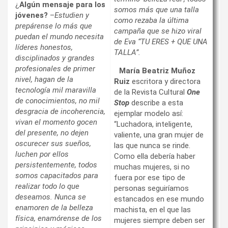
¿
Algún mensaje para los
somos más que una talla
jóvenes?
–
Estudien y
como rezaba la última
prepárense lo más que
campaña que se hizo viral
puedan el mundo necesita
de Eva “TU ERES + QUE UNA
líderes honestos,
TALLA”.
disciplinados y grandes
profesionales de primer
María Beatriz Muñoz
nivel, hagan de la
Ruiz
escritora y directora
tecnología mil maravilla
de la Revista Cultural
One
de conocimientos, no mil
Stop
describe a esta
desgracia de incoherencia,
ejemplar modelo así:
vivan el momento gocen
“Luchadora, inteligente,
del presente, no dejen
valiente, una gran mujer de
oscurecer sus sueños,
las que nunca se rinde.
luchen por ellos
Como ella debería haber
persistentemente, todos
muchas mujeres, si no
somos capacitados para
fuera por ese tipo de
realizar todo lo que
personas seguiríamos
deseamos. Nunca se
estancados en ese mundo
enamoren de la belleza
machista, en el que las
física, enamórense de los
mujeres siempre deben ser