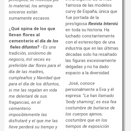
famosa de las modelos
lo material, los amigos
curvy de España, única que
sinceros están
fue portada de la
sumamente escasos.
prestigiosa
Revista
Interviú
¿
Qué opina de los que
en toda su historia. Ha
llevan flores al
luchado constantemente
cementerio el
día de los
con el estereotipo de una
fieles difuntos?
–
Es una
industria que en las últimas
tradición, sinónimo de
décadas solo ha resaltado
negocio, mil veces es
las figuras excesivamente
preferible dar flores para el
delgadas y no ha dado
día de las madres,
espacio a la diversidad.
cumpleaños y Navidad que
José, conoce
para el día de los difuntos,
personalmente a Eva y él
si me las regalan en vida
expresa: “
La han llamado
me deleitaré de sus
‘body shaming’, es esa fea
fragancias, en el
costumbre de burlarse de
cementerio
los cuerpos ajenos;
imposiblemente las
costumbre que en los
disfrutaré y el que me las
tiempos de exposición
lleve perderá su tiempo y