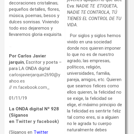
decoraciones cristalinas;
Eva:
NADIE TE ETIQUETA,
pequeños detalles, flores,
NADIE TE CONTROLA, TÚ
música, poemas, besos y
TIENES EL CONTROL DE TU
dulces sonrisas. Viviendo
VIDA.
todo eso dejaremos y
llevaremos gloria exquisita.
Por siglos y siglos hemos
vivido en una sociedad
_
donde nos quieren imponer
lo que no es de nuestro
Por Carlos Javier
agrado; las empresas,
jarquín
, Escritor y poeta –
políticos, religión,
para LA ONDA digital
universidades, familia,
carlosjavierjarquin2690@y
pareja, amigos, etc. Quieren
ahoo.es
que seamos felices como
//
m.facebook.com
_
ellos quieren, la felicidad no
01/11/19
se exige, la felicidad se
elige, el máximo principio de
La ONDA digital Nº 928
la felicidad es sentirte feliz
(Síganos
tal como eres, si a alguien
en
Twitter
y
facebook
)
no le agrada tu cuerpo
naturalmente debes
(Síganos en
Twitter