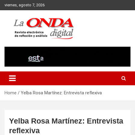
Skip
viernes, agosto 7, 2026
to
content
Revista electronica de reflexion y analisis
Home
Yelba Rosa Martínez: Entrevista reflexiva
Yelba Rosa Martínez: Entrevista
reflexiva