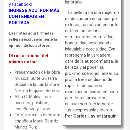
ignorarlo.
y
Facebook
)
INGRESE AQUÍ POR MÁS
La belleza de una mujer no
CONTENIDOS EN
se deslumbra en su cuerpo
PORTADA
exterior, su mágico encanto
está en su sonrisa,
Las notas aquí firmadas
sentimientos, creatividad,
reflejan exclusivamente la
honestidad, solidaridad e
opinión de los autores.
inigualable cordialidad. Eva
representa la verdadera
Otros artículos del
cara de la autoconfianza, la
mismo autor:
belleza y el poder, su
Presentación de la obra
próximo sueño es lanzar su
musical Suite Guitarra
propia línea de diseño de
Social de la cantautora
ropa. Te deseamos
Natalia Esquivel Benítez
muchísimos éxitos en cada
Alba C. Molina: entre
uno de tus proyectos,
acordes, palabras,
aplaudimos fuertemente
enseñanza y libros
tus inexpresables logros.
Entrevista a la escritora
Por Carlos Javier jarquín
española María Beatriz
Muñoz Ruiz