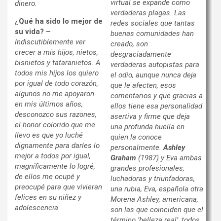
virtual se expande como
dinero.
verdaderas plagas. Las
¿
Qué ha sido lo mejor de
redes sociales que tantas
su vida? –
buenas comunidades han
Indiscutiblemente ver
creado, son
crecer a mis hijos, nietos,
desgraciadamente
bisnietos y tataranietos. A
verdaderas autopistas para
todos mis hijos los quiero
el odio, aunque nunca deja
por igual de todo corazón,
que le afecten, esos
algunos no me apoyaron
comentarios y que gracias a
en mis últimos años,
ellos tiene esa personalidad
desconozco sus razones,
asertiva y firme que deja
el honor colorido que me
una profunda huella en
llevo es que yo luché
quien la conoce
dignamente para darles lo
personalmente.
Ashley
mejor a todos por igual,
Graham
(1987) y Eva ambas
magníficamente lo logré,
grandes profesionales,
de ellos me ocupé y
luchadoras y triunfadoras,
preocupé para que vivieran
una rubia, Eva, española otra
felices en su niñez y
Morena Ashley, americana,
adolescencia.
son las que coinciden que el
término ‘belleza real’, todos