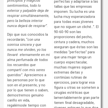
principios y mágicos
perfectas y adaptarse a las
sentimientos, todo lo
tallas que las empresas
exterior y palpable deja de
imponen. Su lucha es una
respirar simultáneamente,
lucha muy esperanzadora
pero la belleza interior
para todas esas jóvenes
nunca dejará de respirar”.
que no siguen un cliché…”. El
90-60-90 son las
Dijo que sus conocidos la
proporciones del pecho,
recordarán; “
con una
cintura y cadera, muchos
sonrisa sincera y que
aseguran que éstas son las
nunca me olviden, yo los
medidas “perfectas” para
llevaré eternamente en mi
que una mujer tenga un
alma perfumada de todos
cuerpo espectacular,
los recuerdos que
muchas mujeres siguen
compartí con mis seres
extremas dietas y
queridos”.
Apreciemos a
continúas rutinas de
las personas por lo que
ejercicios, para lograr esa
son en el presente, y no
figura u otras se someten a
por lo que tienen o saben,
cirugías estéticas que
demostremos genuino
lamentablemente gran parte
cariño en vida,
tienen final desagradable,
regalémosle tiempo con
jóvenes apliquen lo que dice