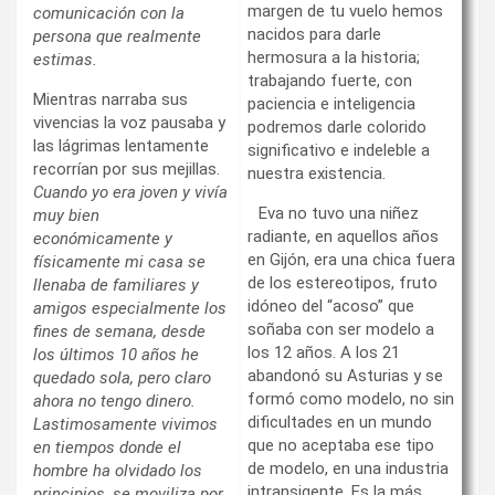
margen de tu vuelo hemos
comunicación con la
nacidos para darle
persona que realmente
hermosura a la historia;
estimas.
trabajando fuerte, con
Mientras narraba sus
paciencia e inteligencia
vivencias la voz pausaba y
podremos darle colorido
las lágrimas lentamente
significativo e indeleble a
recorrían por sus mejillas.
nuestra existencia.
Cuando yo era joven y vivía
Eva no tuvo una niñez
muy bien
radiante, en aquellos años
económicamente y
en Gijón, era una chica fuera
físicamente mi casa se
de los estereotipos, fruto
llenaba de familiares y
idóneo del “acoso” que
amigos especialmente los
soñaba con ser modelo a
fines de semana, desde
los 12 años. A los 21
los últimos 10 años he
abandonó su Asturias y se
quedado sola, pero claro
formó como modelo, no sin
ahora no tengo dinero.
dificultades en un mundo
Lastimosamente vivimos
que no aceptaba ese tipo
en tiempos donde el
de modelo, en una industria
hombre ha olvidado los
intransigente. Es la más
principios, se moviliza por